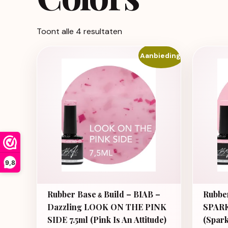
Toont alle 4 resultaten
Aanbieding!
9,8
Rubber Base
Build – BIAB –
Rubbe
&
Dazzling LOOK ON THE PINK
SPARK
SIDE 7.5ml (Pink Is An Attitude)
(Spark