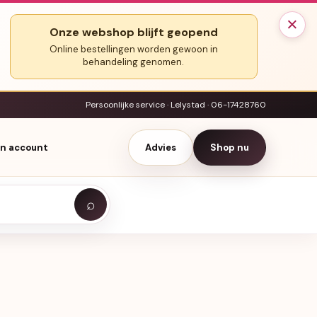
×
Onze webshop blijft geopend
Online bestellingen worden gewoon in
behandeling genomen.
Persoonlijke service · Lelystad · 06-17428760
jn account
Advies
Shop nu
⌕