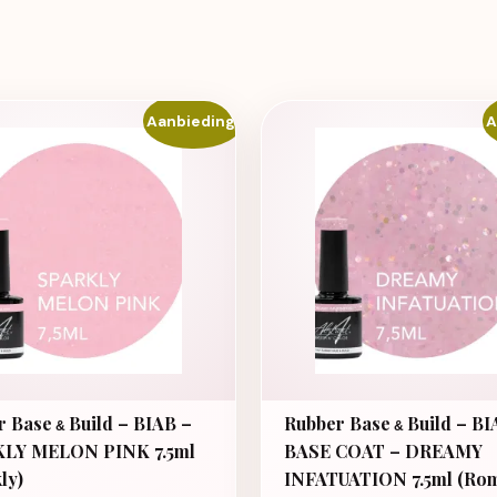
Aanbieding!
A
r Base
Build – BIAB –
Rubber Base
Build – BI
&
&
LY MELON PINK 7.5ml
BASE COAT – DREAMY
ly)
INFATUATION 7.5ml (Rom