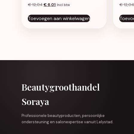
Oorspronkelijke prijs was: € 12,04.
Huidige prijs is: € 6,01.
€
12,04
€
6,01
€
12,04
Incl btw
Toevoegen aan winkelwagen
Toevo
Beautygroothandel
Soraya
Professionele beautyproducten, persoonlijke
ondersteuning en salonexpertise vanuit Lelystad.