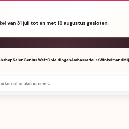
nkel
van 31 juli tot en met 16 augustus gesloten.
bshop
Salon
Genius Weft
Opleidingen
Ambassadeurs
Winkelmand
Mi