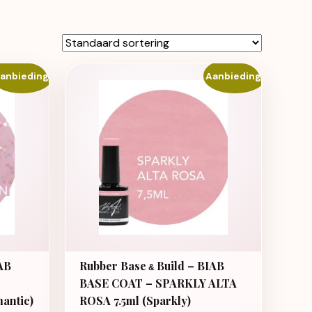
anbieding!
Aanbieding!
AB
Rubber Base
Build – BIAB
&
BASE COAT – SPARKLY ALTA
antic)
ROSA 7.5ml (Sparkly)