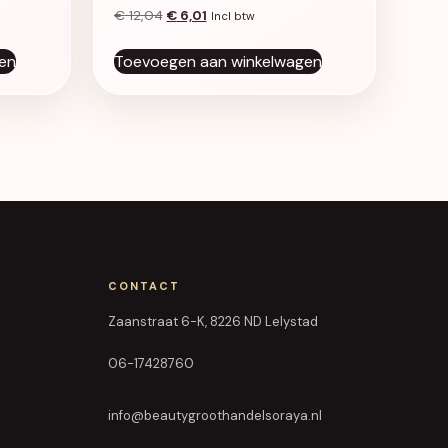
was: € 12,04.
 € 6,01.
Oorspronkelijke prijs was: € 12,04.
Huidige prijs is: € 6,01.
€
12,04
€
6,01
Incl btw
en
Toevoegen aan winkelwagen
CONTACT
Zaanstraat 6-K, 8226 ND Lelystad
06-17428760
info@beautygroothandelsoraya.nl