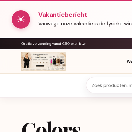
Vakantiebericht
☀
Vanwege onze vakantie is de fysieke wi
Gratis verzending vanaf €50 excl. btw
We
Colors