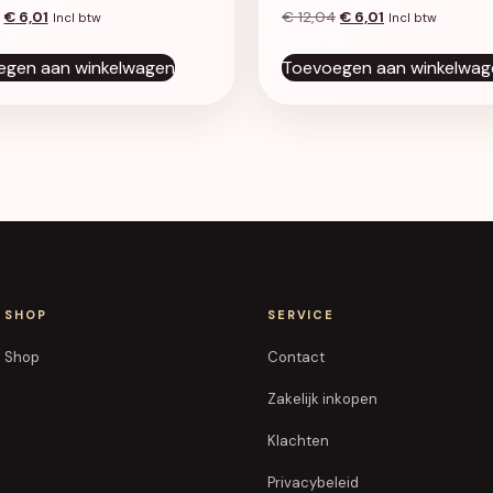
Oorspronkelijke prijs was: € 12,04.
Huidige prijs is: € 6,01.
Oorspronkelijke prijs 
Huidige prijs is:
€
6,01
€
12,04
€
6,01
Incl btw
Incl btw
egen aan winkelwagen
Toevoegen aan winkelwag
SHOP
SERVICE
Shop
Contact
Zakelijk inkopen
Klachten
Privacybeleid