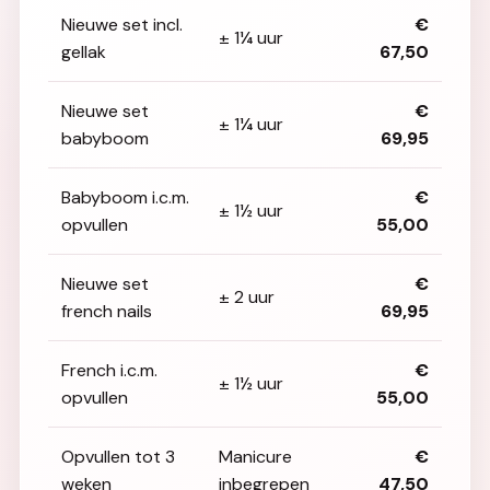
Nieuwe set incl.
€
± 1¼ uur
gellak
67,50
Nieuwe set
€
± 1¼ uur
babyboom
69,95
Babyboom i.c.m.
€
± 1½ uur
opvullen
55,00
Nieuwe set
€
± 2 uur
french nails
69,95
French i.c.m.
€
± 1½ uur
opvullen
55,00
Opvullen tot 3
Manicure
€
weken
inbegrepen
47,50