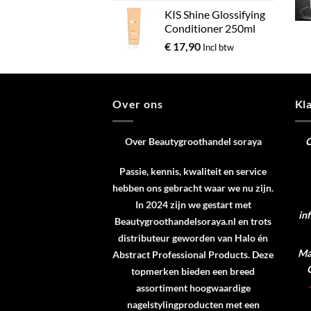
KIS Shine Glossifying
Conditioner 250ml
€
17,90
Incl btw
Over ons
Kl
Over Beautygroothandel soraya
C
Passie, kennis, kwaliteit en service
hebben ons gebracht waar we nu zijn.
In 2024 zijn we gestart met
in
Beautygroothandelsoraya.nl en trots
distributeur geworden van
Halo
én
Ma 
Abstract Professional Products
. Deze
topmerken bieden een breed
assortiment hoogwaardige
nagelstylingproducten met een