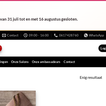
van 31 juli tot en met 16 augustus gesloten.
Contact
09:00 - 16:00
0617428760
WhatsApp
Log
ingen
Onze Salons
Onze ambassadeurs
Contact
Enig resultaat