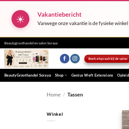
Vakantiebericht
☀
Vanwege onze vakantie is de fysieke winkel
Ga
Beautygroothandel en salon Soraya
naar
inhoud
Boek afspraak bij de salon
BeautyGroothandel Soraya
Shop
Genius Weft Extensions
Opleid
Home
/
Tassen
Winkel