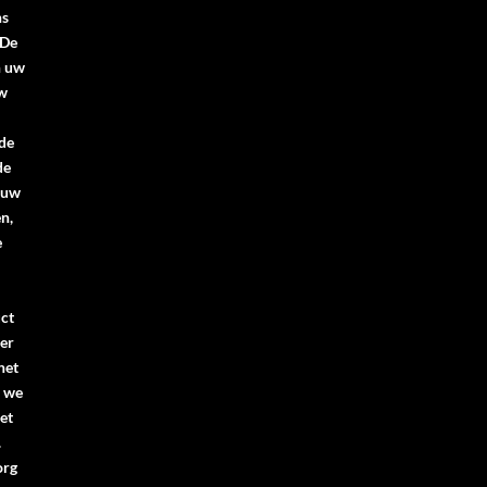
ns
.De
n uw
uw
 de
de
 uw
n,
e
ct
er
het
n we
et
.
org