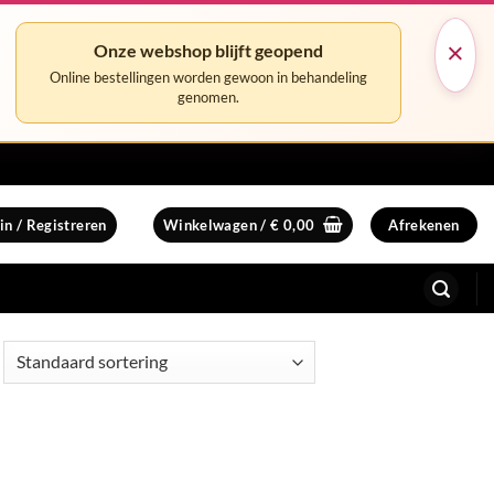
×
Onze webshop blijft geopend
Online bestellingen worden gewoon in behandeling
genomen.
in / Registreren
Winkelwagen /
€
0,00
Afrekenen