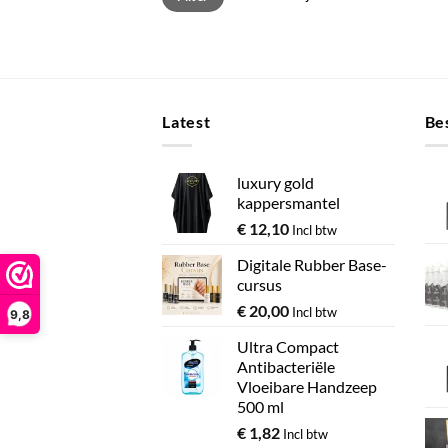
p
Latest
Bes
luxury gold
kappersmantel
€
12,10
Incl btw
Digitale Rubber Base-
cursus
€
20,00
Incl btw
9,8
Ultra Compact
Antibacteriële
Vloeibare Handzeep
500 ml
€
1,82
Incl btw