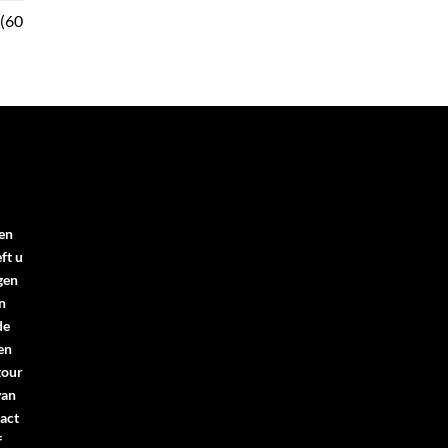
 (60
en
ft u
gen
n
de
en
tour
van
act
f