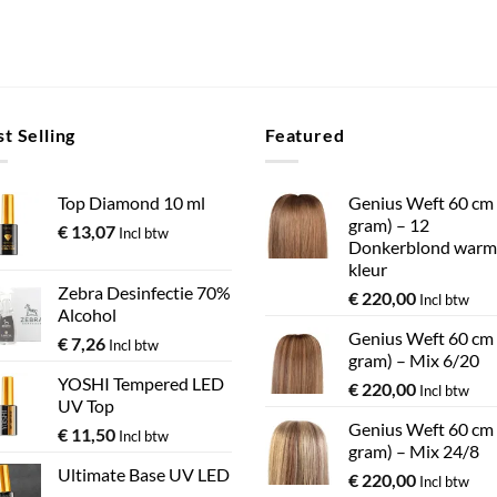
op
de
roductpagina
t Selling
Featured
Top Diamond 10 ml
Genius Weft 60 cm
gram) – 12
€
13,07
Incl btw
Donkerblond warm
kleur
Zebra Desinfectie 70%
€
220,00
Incl btw
Alcohol
Genius Weft 60 cm
€
7,26
Incl btw
gram) – Mix 6/20
YOSHI Tempered LED
€
220,00
Incl btw
UV Top
Genius Weft 60 cm
€
11,50
Incl btw
gram) – Mix 24/8
Ultimate Base UV LED
€
220,00
Incl btw