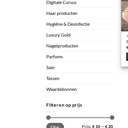
Digitale Cursus
Haar producten
Hygiëne & Desinfectie
Luxury Gold
Nagelproducten
Parfums
D
Sale
p
h
Tassen
Waardebonnen
v
o
Filteren op prijs
k
g
Min.
Max.
Prijs:
€ 10
—
€ 20
Filter
prijs
prijs