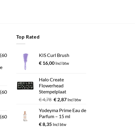
Top Rated
 (60
KIS Curl Brush
€
16,00
Incl btw
e
Halo Create
Flowerhead
Stempelplaat
 (60
€
4,78
€
2,87
Incl btw
Yodeyma Prime Eau de
Parfum – 15 ml
 (60
€
8,35
Incl btw