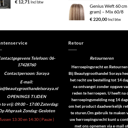
€
12,71
Incl btw
Genius Weft 60 cm
gram) – Mix 60/8
€
220,00
Incl btw
antenservice
Retour
ontactgegevens
Telefoon: 06-
Retourneren
17428760
Herroepingsrecht en Retourner
Contactpersoon: Soraya
Bij Beautygroothandel Soraya hee
het recht uw bestelling tot 14 da
E-mail:
na ontvangst zonder opgave va
fo@beautygroothandelsoraya.nl
reden te herroepen. U heeft na 
OPENINGS TIJDEN
herroepingsmelding nog 14 dag
to vrij: 09:00 – 17:00
Zaterdag:
om het product daadwerkelijk re
Op Afspraak
Zondag: Gesloten
te sturen.Om gebruik te maken 
Tussen 13:30 en 14:30 ( Pauze )
uw herroepingsrecht kunt u cont
met ons opnemen via e-mail o