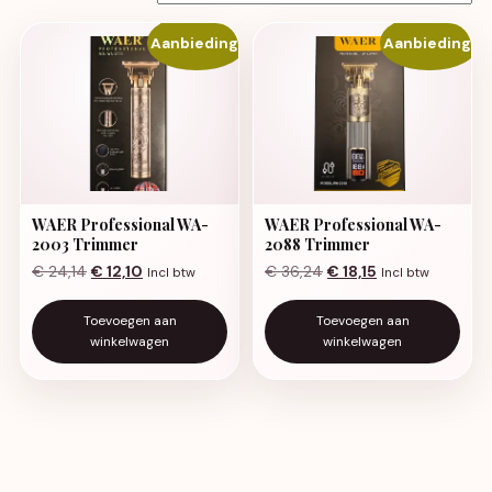
Aanbieding!
Aanbieding!
WAER Professional WA-
WAER Professional WA-
2003 Trimmer
2088 Trimmer
Oorspronkelijke prijs was: € 24,14.
Huidige prijs is: € 12,10.
Oorspronkelijke prijs w
Huidige prijs is: 
€
24,14
€
12,10
€
36,24
€
18,15
Incl btw
Incl btw
Toevoegen aan
Toevoegen aan
winkelwagen
winkelwagen