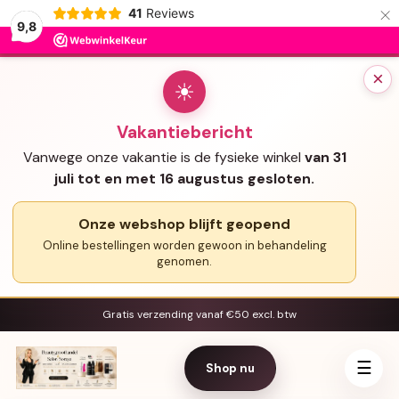
×
41
Reviews
9,8
×
☀
Vakantiebericht
Vanwege onze vakantie is de fysieke winkel
van 31
juli tot en met 16 augustus gesloten.
Onze webshop blijft geopend
Online bestellingen worden gewoon in behandeling
genomen.
Gratis verzending vanaf €50 excl. btw
☰
Shop nu