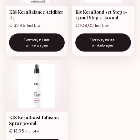
KIS KeraBalance Acidifier
Kis KeraBond set Step 1-
1L
250ml Step 2- 500ml
€
32,49
€
109,02
Incl btw
Incl btw
Toevoegen aan
Toevoegen aan
winkelwagen
winkelwagen
KIS KeraBoost Infusion
Spray 300ml
€
13,95
Incl btw