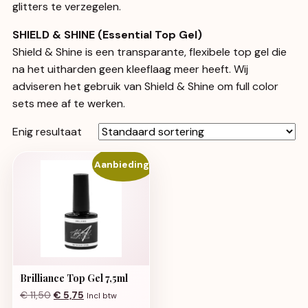
glitters te verzegelen.
SHIELD & SHINE (Essential Top Gel)
Shield & Shine is een transparante, flexibele top gel die
na het uitharden geen kleeflaag meer heeft. Wij
adviseren het gebruik van Shield & Shine om full color
sets mee af te werken.
Enig resultaat
Aanbieding!
Brilliance Top Gel 7,5ml
Oorspronkelijke prijs was: € 11,50.
Huidige prijs is: € 5,75.
€
11,50
€
5,75
Incl btw