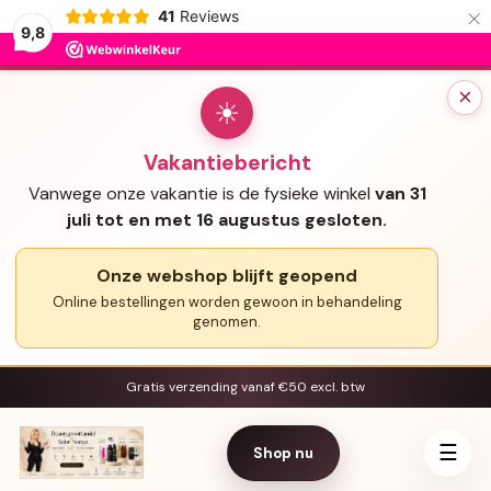
×
41
Reviews
9,8
×
☀
Vakantiebericht
Vanwege onze vakantie is de fysieke winkel
van 31
juli tot en met 16 augustus gesloten.
Onze webshop blijft geopend
Online bestellingen worden gewoon in behandeling
genomen.
Gratis verzending vanaf €50 excl. btw
☰
Shop nu