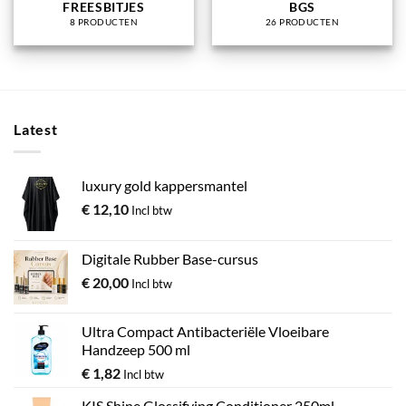
FREESBITJES
BGS
8 PRODUCTEN
26 PRODUCTEN
Latest
luxury gold kappersmantel
€
12,10
Incl btw
Digitale Rubber Base-cursus
€
20,00
Incl btw
Ultra Compact Antibacteriële Vloeibare
Handzeep 500 ml
€
1,82
Incl btw
KIS Shine Glossifying Conditioner 250ml