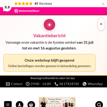
×
41
Reviews
9,8
☀
×
Vakantiebericht
Vanwege onze vakantie is de fysieke winkel
van 31 juli
tot en met 16 augustus gesloten.
Onze webshop blijft geopend
Online bestellingen worden gewoon in behandeling genomen.
Ga
Beautygroothandel en salon Soraya
Contact
09:00 - 16:00
0617428760
WhatsApp
naar
inhoud