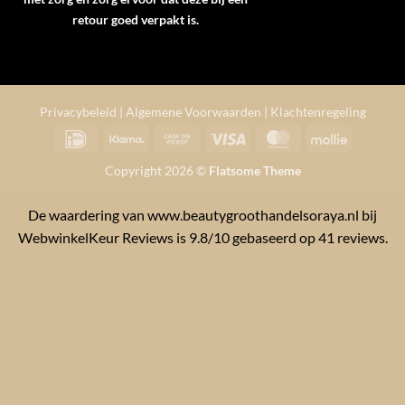
retour goed verpakt is.
Privacybeleid
|
Algemene Voorwaarden
|
Klachtenregeling
IDeal
Klarna
Cash
Visa
MasterCard
Mollie
on
Copyright 2026 ©
Flatsome Theme
Pickup
De waardering van www.beautygroothandelsoraya.nl bij
WebwinkelKeur Reviews
is 9.8/10 gebaseerd op 41 reviews.