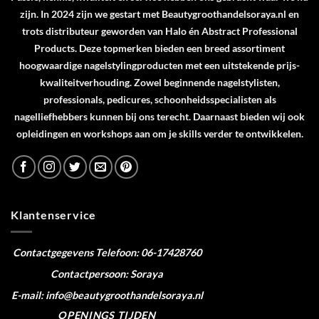
zijn. In 2024 zijn we gestart met Beautygroothandelsoraya.nl en
trots distributeur geworden van
Halo
én
Abstract Professional
Products
. Deze topmerken bieden een breed assortiment
hoogwaardige nagelstylingproducten met een uitstekende prijs-
kwaliteitverhouding. Zowel beginnende nagelstylisten,
professionals, pedicures, schoonheidsspecialisten als
nagelliefhebbers kunnen bij ons terecht. Daarnaast bieden wij ook
opleidingen en workshops aan om je skills verder te ontwikkelen.
Klantenservice
Contactgegevens
Telefoon: 06-17428760
Contactpersoon: Soraya
E-mail: info@beautygroothandelsoraya.nl
OPENINGS TIJDEN