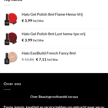
Halo Gel Polish 8ml Flame Hema-Vrij
€
3,99
Incl btw
Halo Gel Polish 8ml Lust hema-tpo vrij
€
3,99
Incl btw
Halo EasiBuild French Fancy 8ml
€
11,86
€
7,11
Incl btw
Over ons
Over Beautygroothandel soraya
Passie, kennis, kwaliteit en service hebben ons gebracht waar we nu