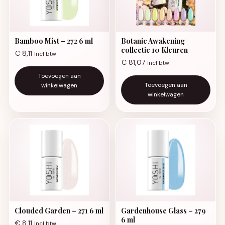
Bamboo Mist – 272 6 ml
Botanic Awakening
collectie 10 Kleuren
€
8,11
Incl btw
€
81,07
Incl btw
Toevoegen aan
Toevoegen aan
winkelwagen
winkelwagen
Clouded Garden – 271 6 ml
Gardenhouse Glass – 279
6 ml
€
8,11
Incl btw