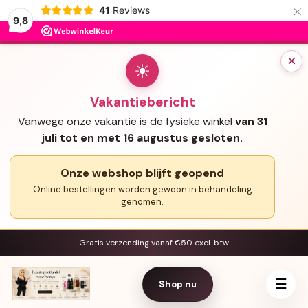
×
41
Reviews
9,8
×
☀
Vakantiebericht
Vanwege onze vakantie is de fysieke winkel
van 31
juli tot en met 16 augustus gesloten.
Onze webshop blijft geopend
Online bestellingen worden gewoon in behandeling
genomen.
Gratis verzending vanaf €50 excl. btw
☰
Shop nu