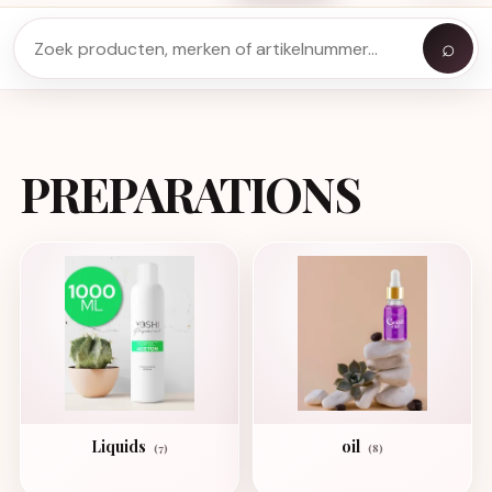
⌕
PREPARATIONS
Liquids
oil
(7)
(8)