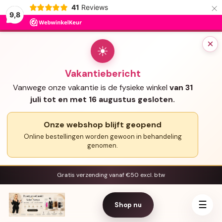
×
41
Reviews
9,8
×
☀
Vakantiebericht
Vanwege onze vakantie is de fysieke winkel
van 31
juli tot en met 16 augustus gesloten.
Onze webshop blijft geopend
Online bestellingen worden gewoon in behandeling
genomen.
Gratis verzending vanaf €50 excl. btw
☰
Shop nu