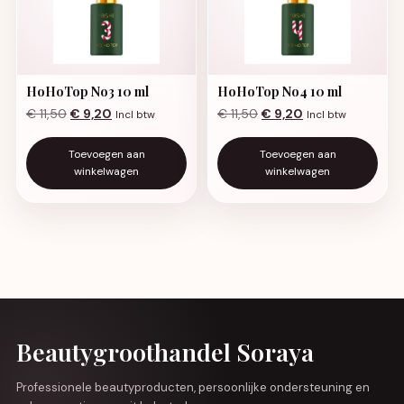
HoHoTop No3 10 ml
HoHoTop No4 10 ml
Oorspronkelijke prijs was: € 11,50.
Huidige prijs is: € 9,20.
Oorspronkelijke prijs was
Huidige prijs is: €
€
11,50
€
9,20
€
11,50
€
9,20
Incl btw
Incl btw
Toevoegen aan
Toevoegen aan
winkelwagen
winkelwagen
Beautygroothandel Soraya
Professionele beautyproducten, persoonlijke ondersteuning en