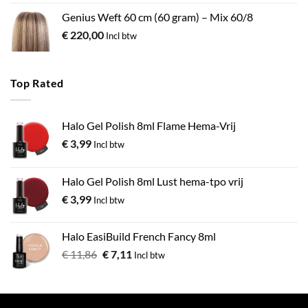
Genius Weft 60 cm (60 gram) – Mix 60/8
€
220,00
Incl btw
Top Rated
Halo Gel Polish 8ml Flame Hema-Vrij
€
3,99
Incl btw
Halo Gel Polish 8ml Lust hema-tpo vrij
€
3,99
Incl btw
Halo EasiBuild French Fancy 8ml
€
11,86
€
7,11
Incl btw