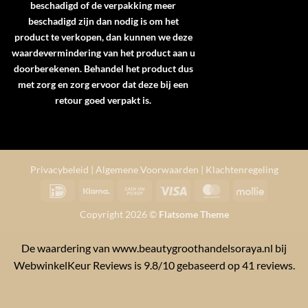
beschadigd of de verpakking meer
beschadigd zijn dan nodig is om het
product te verkopen, dan kunnen we deze
waardevermindering van het product aan u
doorberekenen. Behandel het product dus
met zorg en zorg ervoor dat deze bij een
retour goed verpakt is.
Privacybeleid
|
Algemene Voorwaarden
|
Klachtenregeling
IDeal
Klarna
Cash
Visa
MasterCard
Mollie
on
Copyright 2026 ©
Flatsome Theme
Pickup
De waardering van www.beautygroothandelsoraya.nl bij
WebwinkelKeur Reviews
is 9.8/10 gebaseerd op 41 reviews.