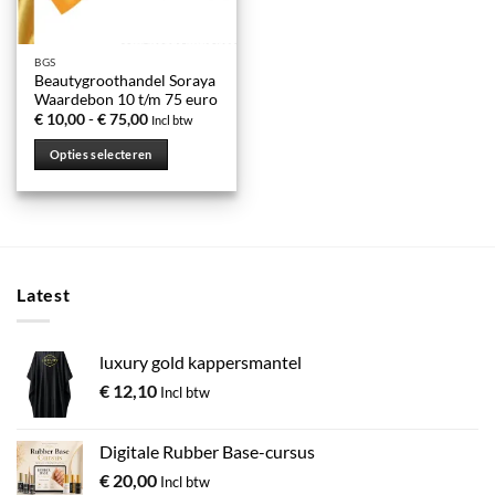
BGS
Beautygroothandel Soraya
Waardebon 10 t/m 75 euro
Prijsklasse:
€
10,00
-
€
75,00
Incl btw
€ 10,00
tot
Opties selecteren
€ 75,00
Dit
product
heeft
meerdere
variaties.
Latest
Deze
optie
kan
luxury gold kappersmantel
gekozen
worden
€
12,10
Incl btw
op
de
Digitale Rubber Base-cursus
productpagina
€
20,00
Incl btw