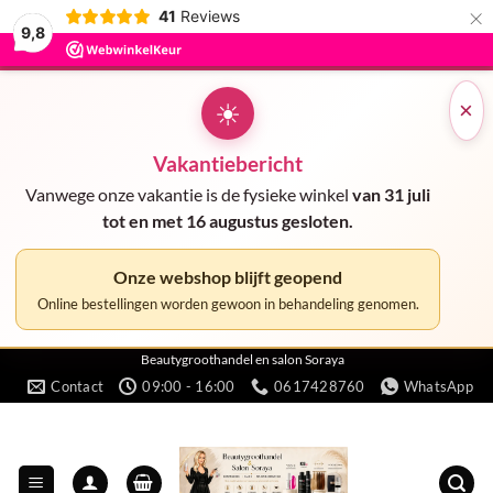
×
41
Reviews
9,8
☀
×
Vakantiebericht
Vanwege onze vakantie is de fysieke winkel
van 31 juli
tot en met 16 augustus gesloten.
Onze webshop blijft geopend
Online bestellingen worden gewoon in behandeling genomen.
Ga
Beautygroothandel en salon Soraya
Contact
09:00 - 16:00
0617428760
WhatsApp
naar
inhoud