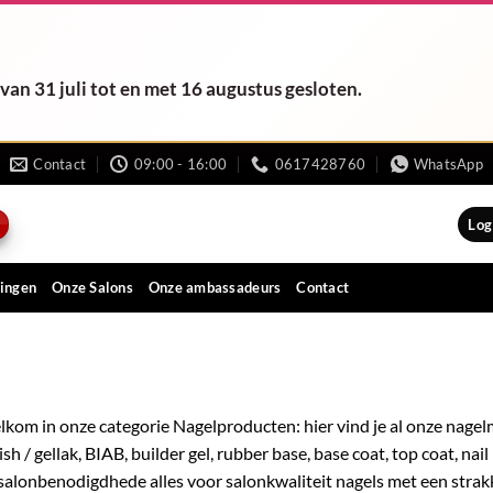
van 31 juli tot en met 16 augustus gesloten.
Contact
09:00 - 16:00
0617428760
WhatsApp
Log
ingen
Onze Salons
Onze ambassadeurs
Contact
kom in onze categorie Nagelproducten: hier vind je al onze nagelme
ish / gellak, BIAB, builder gel, rubber base, base coat, top coat, nail 
salonbenodigdhede alles voor salonkwaliteit nagels met een strak