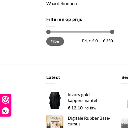
Waardebonnen
Filteren op prijs
Min.
Max.
Prijs:
€ 0
—
€ 250
Filter
prijs
prijs
Latest
Bes
luxury gold
kappersmantel
€
12,10
Incl btw
9,8
Digitale Rubber Base-
cursus