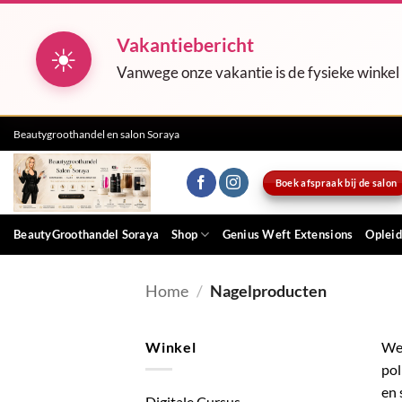
Vakantiebericht
☀
Vanwege onze vakantie is de fysieke winkel
Ga
Beautygroothandel en salon Soraya
naar
inhoud
Boek afspraak bij de salon
BeautyGroothandel Soraya
Shop
Genius Weft Extensions
Opleid
Home
/
Nagelproducten
Winkel
Wel
pol
en 
Digitale Cursus