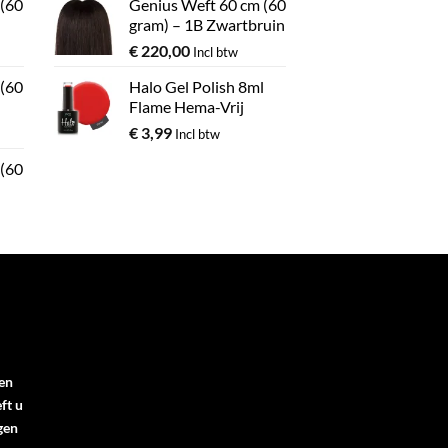
 (60
Genius Weft 60 cm (60
gram) – 1B Zwartbruin
€
220,00
Incl btw
 (60
Halo Gel Polish 8ml
Flame Hema-Vrij
€
3,99
Incl btw
 (60
en
ft u
gen