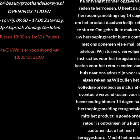
na ontvangst zonder opgave va
fo@beautygroothandelsoraya.nl
reden te herroepen. U heeft na 
OPENINGS TIJDEN
herroepingsmelding nog 14 dag
to vrij: 09:00 – 17:00
Zaterdag:
om het product daadwerkelijk re
Op Afspraak
Zondag: Gesloten
te sturen.Om gebruik te maken 
Tussen 13:30 en 14:30 ( Pauze )
uw herroepingsrecht kunt u cont
met ons opnemen via e-mail o
Ma/Di/Wo is er koop avond van
telefoon Wij sturen u vervolge
18:30 tot 21:00
instructies voor het terugsturen
kosten voor het retourzenden va
huis naar ons adres zijn voor 
eigen rekening.Wij zullen het
volledige orderbedrag inclusief
eventuele verzendkosten voor 
heenzending binnen 14 dagen na
herroepingsmelding terugbetale
mits het product in goede ord
retour is ontvangen of u kunt
aantonen dat u het heeft
teruggestuurd. Mocht het produ