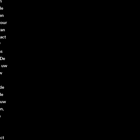
n
de
en
tour
van
act
f
ns
.De
n uw
uw
 de
de
 uw
n,
e
ct