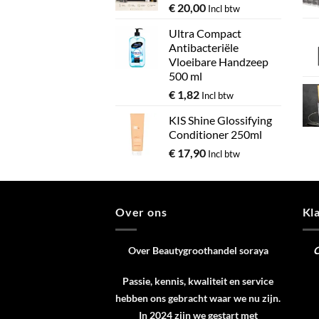
€
20,00
Incl btw
Ultra Compact
Antibacteriële
Vloeibare Handzeep
500 ml
€
1,82
Incl btw
KIS Shine Glossifying
Conditioner 250ml
€
17,90
Incl btw
Over ons
Kl
Over Beautygroothandel soraya
C
Passie, kennis, kwaliteit en service
hebben ons gebracht waar we nu zijn.
In 2024 zijn we gestart met