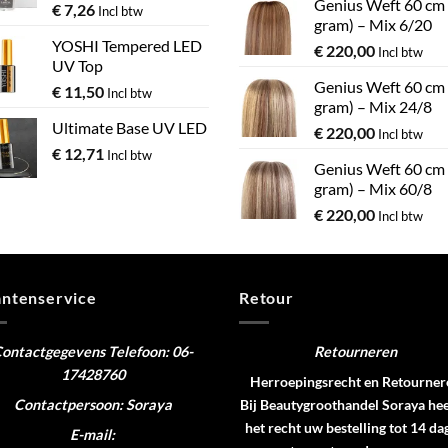
Genius Weft 60 cm
€
7,26
Incl btw
gram) – Mix 6/20
YOSHI Tempered LED
€
220,00
Incl btw
UV Top
Genius Weft 60 cm
€
11,50
Incl btw
gram) – Mix 24/8
Ultimate Base UV LED
€
220,00
Incl btw
€
12,71
Incl btw
Genius Weft 60 cm
gram) – Mix 60/8
€
220,00
Incl btw
antenservice
Retour
ontactgegevens
Telefoon: 06-
Retourneren
17428760
Herroepingsrecht en Retourner
Contactpersoon: Soraya
Bij Beautygroothandel Soraya hee
het recht uw bestelling tot 14 da
E-mail: