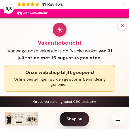
×
41
Reviews
9,8
×
☀
Vakantiebericht
Vanwege onze vakantie is de fysieke winkel
van 31
juli tot en met 16 augustus gesloten.
Onze webshop blijft geopend
Online bestellingen worden gewoon in behandeling
genomen.
Gratis verzending vanaf €50 excl. btw
☰
Shop nu