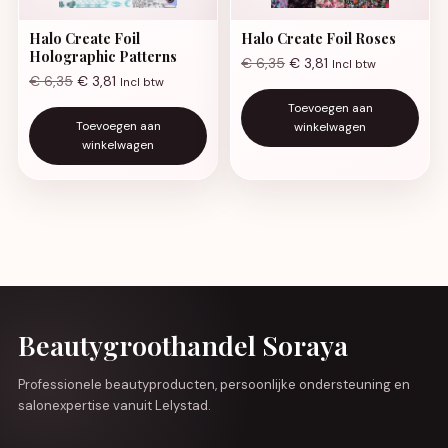
Halo Create Foil
Halo Create Foil Roses
Holographic Patterns
€
6,35
€
3,81
Incl btw
€
6,35
€
3,81
Incl btw
Toevoegen aan
Toevoegen aan
winkelwagen
winkelwagen
Beautygroothandel Soraya
Professionele beautyproducten, persoonlijke ondersteuning en
salonexpertise vanuit Lelystad.