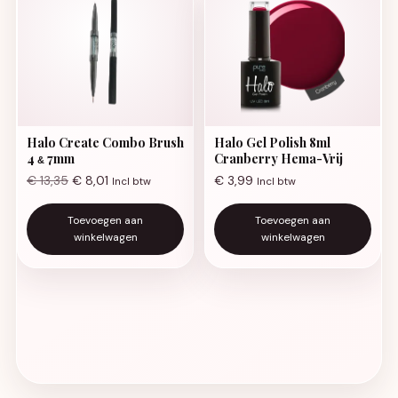
Halo Create Combo Brush
Halo Gel Polish 8ml
4
7mm
Cranberry Hema-Vrij
&
€
13,35
€
8,01
€
3,99
Incl btw
Incl btw
Toevoegen aan
Toevoegen aan
winkelwagen
winkelwagen