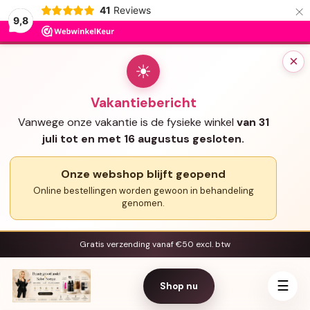
×
41
Reviews
9,8
×
☀
Vakantiebericht
Vanwege onze vakantie is de fysieke winkel
van 31
juli tot en met 16 augustus gesloten.
Onze webshop blijft geopend
Online bestellingen worden gewoon in behandeling
genomen.
Gratis verzending vanaf €50 excl. btw
☰
Shop nu