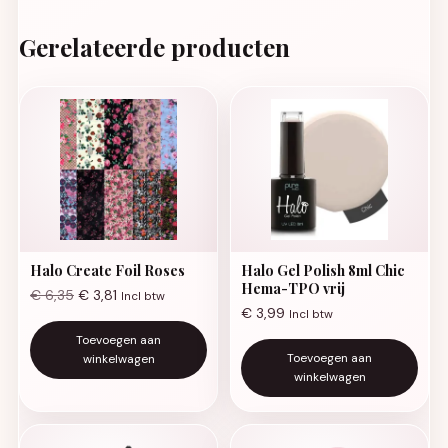
Gerelateerde producten
Halo Create Foil Roses
Halo Gel Polish 8ml Chic
Hema-TPO vrij
€
6,35
€
3,81
Incl btw
€
3,99
Incl btw
Toevoegen aan
Toevoegen aan
winkelwagen
winkelwagen