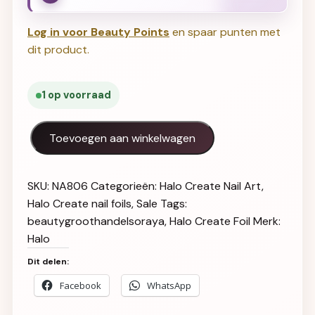
Log in voor Beauty Points
en spaar punten met
dit product.
1 op voorraad
Halo Create Foil Holographic Patterns aantal
Toevoegen aan winkelwagen
SKU:
NA806
Categorieën:
Halo Create Nail Art
,
Halo Create nail foils
,
Sale
Tags:
beautygroothandelsoraya
,
Halo Create Foil
Merk:
Halo
Dit delen:
Facebook
WhatsApp