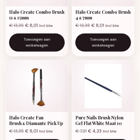
Halo Create Combo Brush
Halo Create Combo Brush
11
15mm
4
7mm
&
&
€
13,35
€
8,01
€
13,35
€
8,01
Incl btw
Incl btw
Toevoegen aan
Toevoegen aan
winkelwagen
winkelwagen
Halo Create Fan
Pure Nails Brush Nylon
Brush
Diamante Pick Up
Gel Flat White Maat 10
&
€
13,35
€
8,01
€
7,21
€
4,33
Incl btw
Incl btw