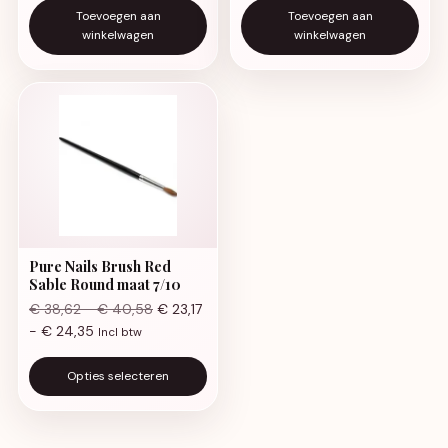
Toevoegen aan
Toevoegen aan
winkelwagen
winkelwagen
Pure Nails Brush Red
Sable Round maat 7/10
Prijsklasse: € 38,62 tot € 40,58
€
38,62
-
€
40,58
€
23,17
Prijsklasse: € 23,17 tot € 24,35
-
€
24,35
Incl btw
Dit product heeft meerdere va
Opties selecteren