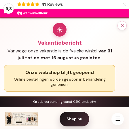
×
41
Reviews
9,8
×
☀
Vakantiebericht
Vanwege onze vakantie is de fysieke winkel
van 31
juli tot en met 16 augustus gesloten.
Onze webshop blijft geopend
Online bestellingen worden gewoon in behandeling
genomen.
Gratis verzending vanaf €50 excl. btw
☰
Shop nu