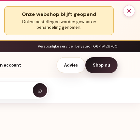
×
Onze webshop blijft geopend
Online bestellingen worden gewoon in
behandeling genomen.
Persoonlijke service · Lelystad · 06-17428760
jn account
Advies
Shop nu
⌕