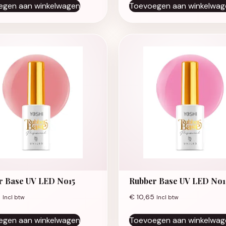
egen aan winkelwagen
Toevoegen aan winkelwag
r Base UV LED No15
Rubber Base UV LED No
5
€
10,65
Incl btw
Incl btw
egen aan winkelwagen
Toevoegen aan winkelwag