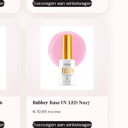
en
Toevoegen aan winkelwagen
16
Rubber Base UV LED No17
€
10,65
Incl btw
en
Toevoegen aan winkelwagen