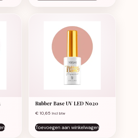
2
Rubber Base UV LED No20
€
10,65
Incl btw
en
Toevoegen aan winkelwagen