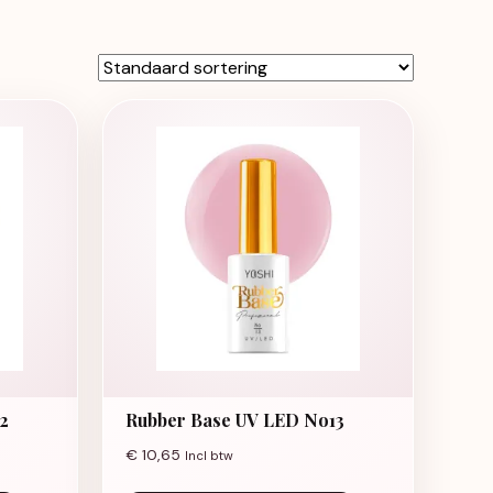
2
Rubber Base UV LED No13
€
10,65
Incl btw