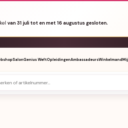
nkel
van 31 juli tot en met 16 augustus gesloten.
bshop
Salon
Genius Weft
Opleidingen
Ambassadeurs
Winkelmand
Mi