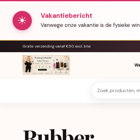
Vakantiebericht
☀
Vanwege onze vakantie is de fysieke wi
Gratis verzending vanaf €50 excl. btw
We
Rubber