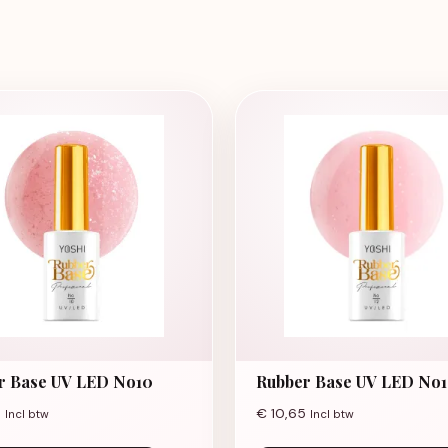
r Base UV LED No10
Rubber Base UV LED No1
5
€
10,65
Incl btw
Incl btw