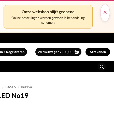
×
Onze webshop blijft geopend
Online bestellingen worden gewoon in behandeling
genomen.
in / Registreren
Winkelwagen /
€
0,00
Afrekenen
i
/
BASES
/
Rubber
 LED No19