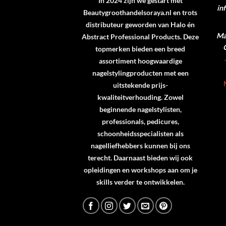
In 2024 zijn we gestart met
in
Beautygroothandelsoraya.nl en trots
distributeur geworden van
Halo
én
Ma 
Abstract Professional Products
. Deze
topmerken bieden een breed
assortiment hoogwaardige
nagelstylingproducten met een
uitstekende prijs-
kwaliteitverhouding. Zowel
beginnende nagelstylisten,
professionals, pedicures,
schoonheidsspecialisten als
nagelliefhebbers kunnen bij ons
terecht. Daarnaast bieden wij ook
opleidingen en workshops aan om je
skills verder te ontwikkelen.