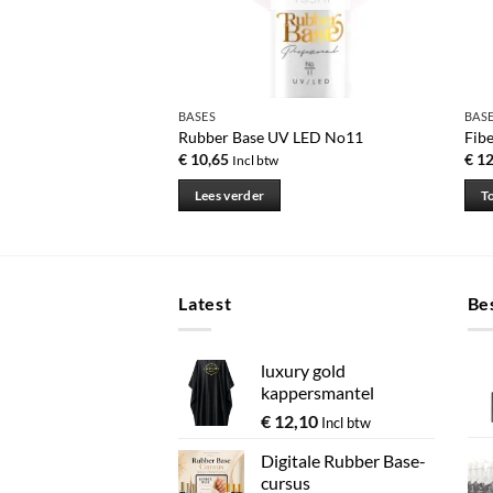
BASES
BAS
 UV LED
Rubber Base UV LED No11
Fib
€
10,65
€
12
Incl btw
 winkelwagen
Lees verder
T
Latest
Bes
luxury gold
kappersmantel
€
12,10
Incl btw
Digitale Rubber Base-
cursus