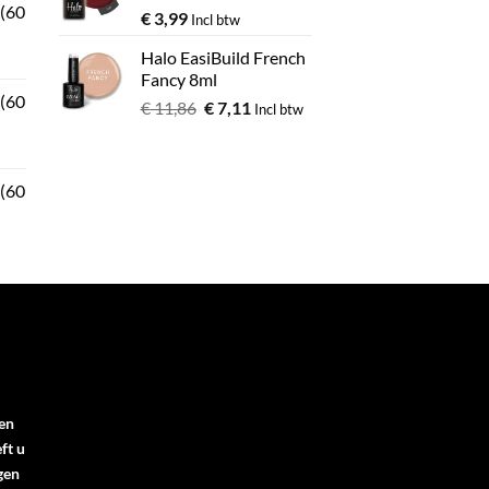
 (60
€
3,99
Incl btw
Halo EasiBuild French
Fancy 8ml
 (60
€
11,86
€
7,11
Incl btw
 (60
en
ft u
gen