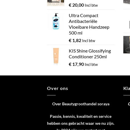
€
20,00
Incl btw
Ultra Compact
Antibacteriële
Vloeibare Handzeep
500 ml
€
1,82
Incl btw
KIS Shine Glossifying
Conditioner 250ml
€
17,90
Incl btw
Over ons
Kl
Over Beautygroothandel soraya
C
Passie, kennis, kwaliteit en service
hebben ons gebracht waar we nu zijn.