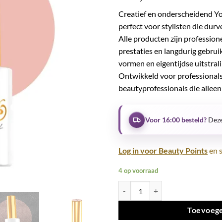
Creatief en onderscheidend Yo
perfect voor stylisten die dur
Alle producten zijn professio
prestaties en langdurig gebrui
vormen en eigentijdse uitstrali
Ontwikkeld voor professionals
beautyprofessionals die alleen 
Voor 16:00 besteld?
Deze
Log in voor Beauty Points
en s
4 op voorraad
Rubber Base UV LED No19 aantal
Toevoege