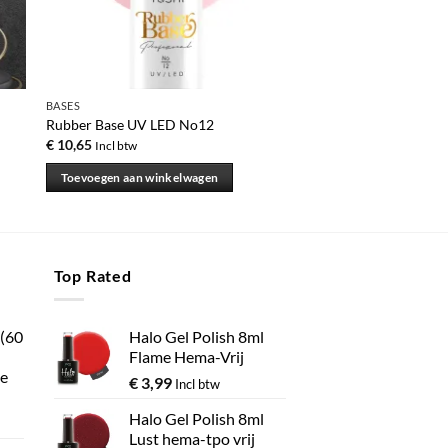
BASES
Rubber Base UV LED No12
€
10,65
Incl btw
Toevoegen aan winkelwagen
Top Rated
 (60
Halo Gel Polish 8ml
Flame Hema-Vrij
e
€
3,99
Incl btw
Halo Gel Polish 8ml
Lust hema-tpo vrij