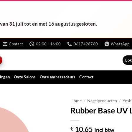
van 31 juli tot en met 16 augustus gesloten.
Contact
09:00 - 16:00
0617428760
WhatsApp
Log
ingen
Onze Salons
Onze ambassadeurs
Contact
Home
/
Nagelproducten
/
Yosh
Rubber Base UV
10,65
€
Incl btw