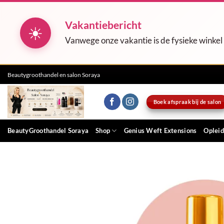
Vakantiebericht
☀
Vanwege onze vakantie is de fysieke winkel
Ga
Beautygroothandel en salon Soraya
naar
inhoud
Boek afspraak bij de salon
BeautyGroothandel Soraya
Shop
Genius Weft Extensions
Opleid