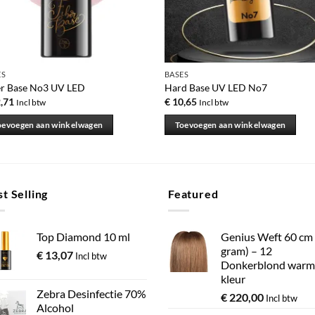
ES
BASES
er Base No3 UV LED
Hard Base UV LED No7
,71
€
10,65
Incl btw
Incl btw
oevoegen aan winkelwagen
Toevoegen aan winkelwagen
t Selling
Featured
Top Diamond 10 ml
Genius Weft 60 cm
gram) – 12
€
13,07
Incl btw
Donkerblond warm
kleur
Zebra Desinfectie 70%
€
220,00
Incl btw
Alcohol