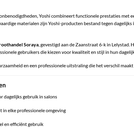
alonbenodigdheden, Yoshi combineert functionele prestaties met een
ardige materialen zijn Yoshi-producten bestand tegen dagelijks i
roothandel Soraya
, gevestigd aan de Zaanstraat 6-k in Lelystad. 
onele gebruikers die kiezen voor kwaliteit en stijl in hun dagelijk
zaamheid en een professionele uitstraling die het verschil maakt i
en
r dagelijks gebruik in salons
st in elke professionele omgeving
 en efficiënt gebruik