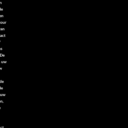
n
de
en
tour
van
act
f
ns
.De
n uw
uw
 de
de
 uw
n,
e
ct