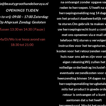
na ontvangst zonder opgave va
fo@beautygroothandelsoraya.nl
reden te herroepen. U heeft na 
OPENINGS TIJDEN
herroepingsmelding nog 14 dag
to vrij: 09:00 – 17:00
Zaterdag:
om het product daadwerkelijk re
Op Afspraak
Zondag: Gesloten
te sturen.Om gebruik te maken 
Tussen 13:30 en 14:30 ( Pauze )
uw herroepingsrecht kunt u cont
met ons opnemen via e-mail o
Ma/Di/Wo is er koop avond van
telefoon Wij sturen u vervolge
18:30 tot 21:00
instructies voor het terugsturen
kosten voor het retourzenden va
huis naar ons adres zijn voor 
eigen rekening.Wij zullen het
volledige orderbedrag inclusief
eventuele verzendkosten voor 
heenzending binnen 14 dagen na
herroepingsmelding terugbetale
mits het product in goede ord
retour is ontvangen of u kunt
aantonen dat u het heeft
teruggestuurd. Mocht het produ