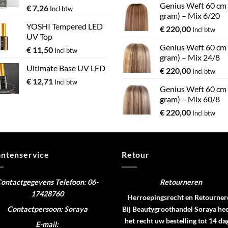
Genius Weft 60 cm
€
7,26
Incl btw
gram) – Mix 6/20
YOSHI Tempered LED
€
220,00
Incl btw
UV Top
Genius Weft 60 cm
€
11,50
Incl btw
gram) – Mix 24/8
Ultimate Base UV LED
€
220,00
Incl btw
€
12,71
Incl btw
Genius Weft 60 cm
gram) – Mix 60/8
€
220,00
Incl btw
antenservice
Retour
ontactgegevens
Telefoon: 06-
Retourneren
17428760
Herroepingsrecht en Retourner
Contactpersoon: Soraya
Bij Beautygroothandel Soraya hee
het recht uw bestelling tot 14 da
E-mail: