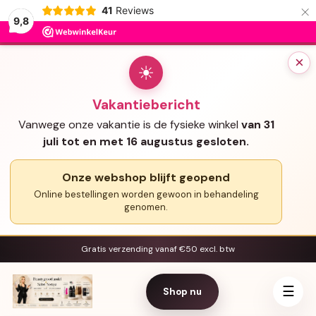
×
41
Reviews
9,8
×
☀
Vakantiebericht
Vanwege onze vakantie is de fysieke winkel
van 31
juli tot en met 16 augustus gesloten.
Onze webshop blijft geopend
Online bestellingen worden gewoon in behandeling
genomen.
Gratis verzending vanaf €50 excl. btw
☰
Shop nu