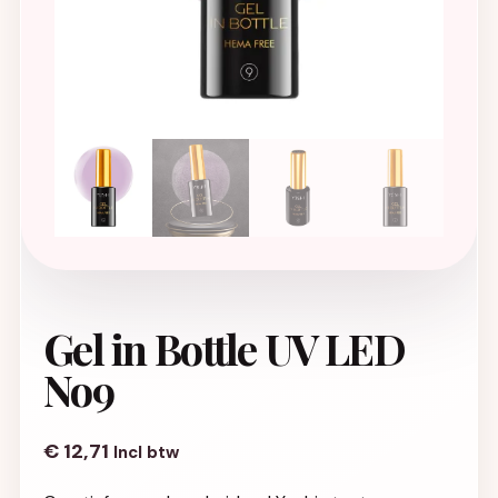
Gel in Bottle UV LED
No9
€
12,71
Incl btw