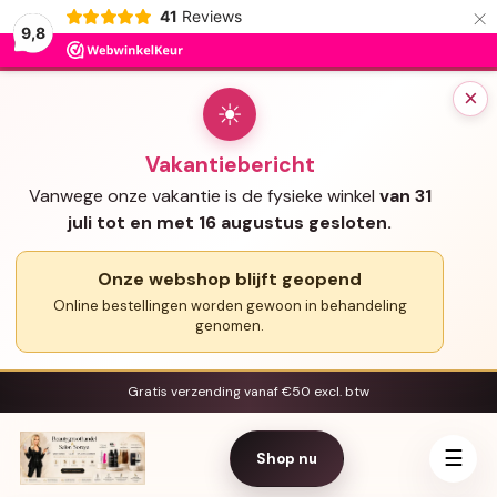
×
41
Reviews
9,8
×
☀
Vakantiebericht
Vanwege onze vakantie is de fysieke winkel
van 31
juli tot en met 16 augustus gesloten.
Onze webshop blijft geopend
Online bestellingen worden gewoon in behandeling
genomen.
Gratis verzending vanaf €50 excl. btw
☰
Shop nu