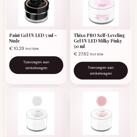
Paint Gel UV LED 5 ml –
Thixo PRO Self-Leveling
Nude
Gel UV LED Milky Pinky
50 ml
€
10,29
Incl btw
€
27,82
Incl btw
Toevoegen aan
Toevoegen aan
winkelwagen
winkelwagen