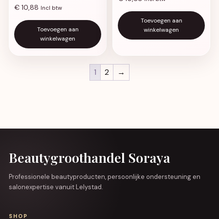
€
10,88
Incl btw
Toevoegen aan
Toevoegen aan
winkelwagen
winkelwagen
1
2
→
Beautygroothandel Soraya
Professionele beautyproducten, persoonlijke ondersteuning en
salonexpertise vanuit Lelystad.
SHOP