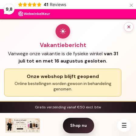
×
41
Reviews
9,8
×
☀
Vakantiebericht
Vanwege onze vakantie is de fysieke winkel
van 31
juli tot en met 16 augustus gesloten.
Onze webshop blijft geopend
Online bestellingen worden gewoon in behandeling
genomen.
Gratis verzending vanaf €50 excl. btw
☰
Shop nu