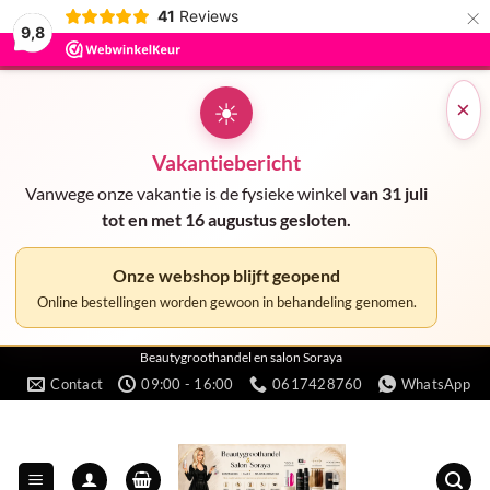
×
41
Reviews
9,8
☀
×
Vakantiebericht
Vanwege onze vakantie is de fysieke winkel
van 31 juli
tot en met 16 augustus gesloten.
Onze webshop blijft geopend
Online bestellingen worden gewoon in behandeling genomen.
Ga
Beautygroothandel en salon Soraya
Contact
09:00 - 16:00
0617428760
WhatsApp
naar
inhoud