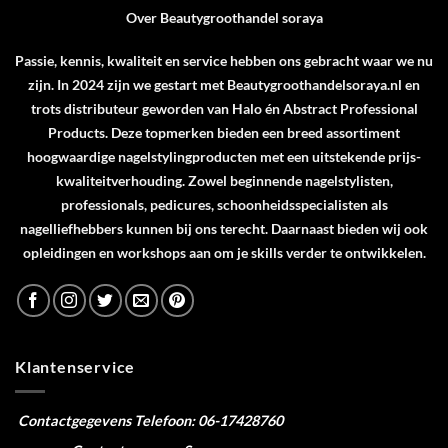
Over Beautygroothandel soraya
Passie, kennis, kwaliteit en service hebben ons gebracht waar we nu
zijn. In 2024 zijn we gestart met Beautygroothandelsoraya.nl en
trots distributeur geworden van
Halo
én
Abstract Professional
Products
. Deze topmerken bieden een breed assortiment
hoogwaardige nagelstylingproducten met een uitstekende prijs-
kwaliteitverhouding. Zowel beginnende nagelstylisten,
professionals, pedicures, schoonheidsspecialisten als
nagelliefhebbers kunnen bij ons terecht. Daarnaast bieden wij ook
opleidingen en workshops aan om je skills verder te ontwikkelen.
Klantenservice
Contactgegevens
Telefoon: 06-17428760