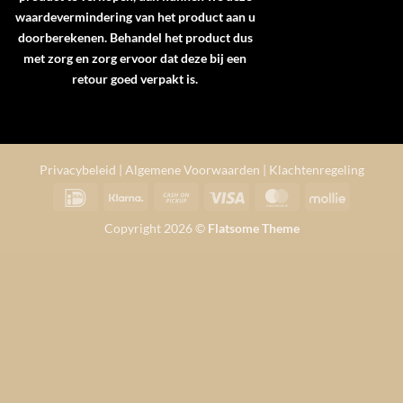
waardevermindering van het product aan u
doorberekenen. Behandel het product dus
met zorg en zorg ervoor dat deze bij een
retour goed verpakt is.
Privacybeleid
|
Algemene Voorwaarden
|
Klachtenregeling
IDeal
Klarna
Cash
Visa
MasterCard
Mollie
on
Copyright 2026 ©
Flatsome Theme
Pickup