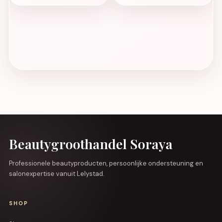
Beautygroothandel Soraya
Professionele beautyproducten, persoonlijke ondersteuning en
salonexpertise vanuit Lelystad.
SHOP