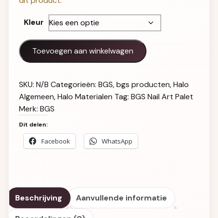
dit product.
Kleur
BGS Nail Art Palet aantal
Toevoegen aan winkelwagen
SKU:
N/B
Categorieën:
BGS
,
bgs producten
,
Halo
Algemeen
,
Halo Materialen
Tag:
BGS Nail Art Palet
Merk:
BGS
Dit delen:
Facebook
WhatsApp
Beschrijving
Aanvullende informatie