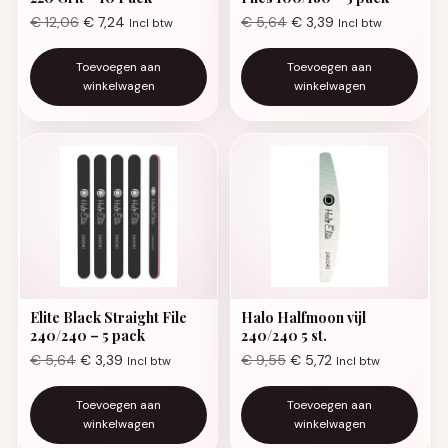
€
12,06
€
7,24
€
5,64
€
3,39
Incl btw
Incl btw
Toevoegen aan
Toevoegen aan
winkelwagen
winkelwagen
Elite Black Straight File
Halo Halfmoon vijl
240/240 – 5 pack
240/240 5 st.
€
5,64
€
3,39
€
9,55
€
5,72
Incl btw
Incl btw
Toevoegen aan
Toevoegen aan
winkelwagen
winkelwagen