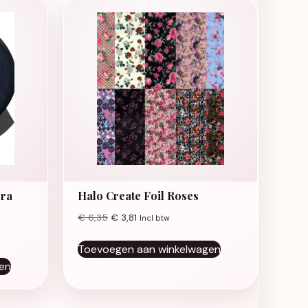
ora
Halo Create Foil Roses
€
6,35
€
3,81
Incl btw
Toevoegen aan winkelwagen
en