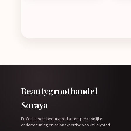
Beautygroothandel
Soraya
Professionele beautyproducten, persoonlijke
ondersteuning en salonexpertise vanuit Lelystad.