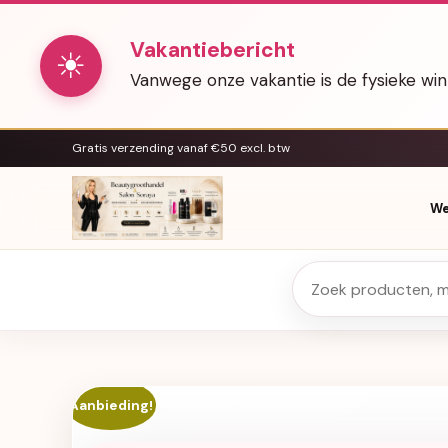
Vakantiebericht
☀
Vanwege onze vakantie is de fysieke wi
Gratis verzending vanaf €50 excl. btw
We
Aanbieding!