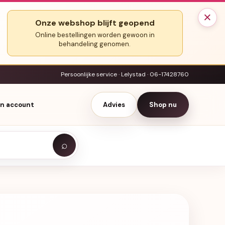
×
Onze webshop blijft geopend
Online bestellingen worden gewoon in
behandeling genomen.
Persoonlijke service · Lelystad · 06-17428760
jn account
Advies
Shop nu
⌕