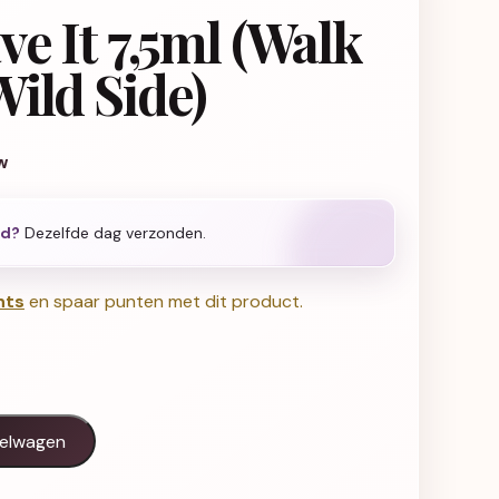
ve It 7,5ml (Walk
ild Side)
jke prijs was: € 12,04.
 prijs is: € 6,01.
w
ld?
Dezelfde dag verzonden.
nts
en spaar punten met dit product.
k On The Wild Side) aantal
kelwagen