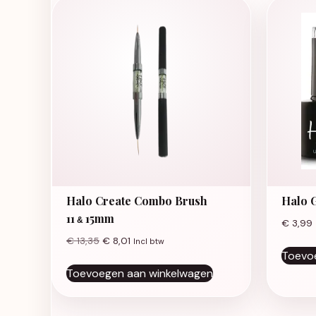
Halo Create Combo Brush
Halo 
11
15mm
&
€
3,99
€
13,35
€
8,01
Incl btw
Toevo
Toevoegen aan winkelwagen