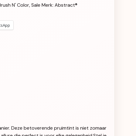
Brush N' Color
,
Sale
Merk:
Abstract®
tsApp
anier. Deze betoverende pruimtint is niet zomaar
allure die perfect is voor elke gelegenheid.Stel je