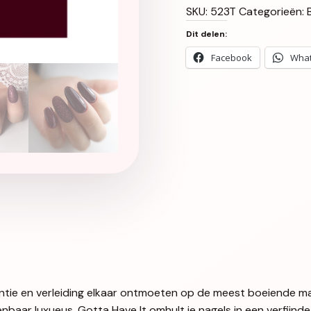
SKU:
523T
Categorieën:
Dit delen:
Facebook
Wha
gantie en verleiding elkaar ontmoeten op de meest boeiende m
enbaar luxueus, Gotta Have It omhult je nagels in een verfijnde 