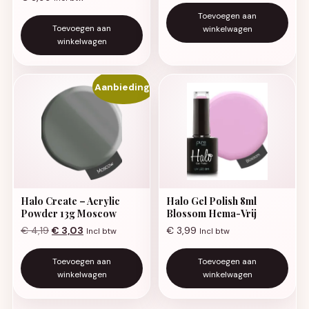
Toevoegen aan
Toevoegen aan
winkelwagen
winkelwagen
Aanbieding!
Halo Create – Acrylic
Halo Gel Polish 8ml
Powder 13g Moscow
Blossom Hema-Vrij
Oorspronkelijke prijs was: € 4,19.
Huidige prijs is: € 3,03.
€
4,19
€
3,03
€
3,99
Incl btw
Incl btw
Toevoegen aan
Toevoegen aan
winkelwagen
winkelwagen