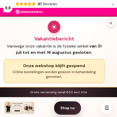
×
41
Reviews
9,8
×
☀
Vakantiebericht
Vanwege onze vakantie is de fysieke winkel
van 31
juli tot en met 16 augustus gesloten.
Onze webshop blijft geopend
Online bestellingen worden gewoon in behandeling
genomen.
Gratis verzending vanaf €50 excl. btw
☰
Shop nu