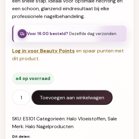
één snelle stap. Ideaal voor optimale hechting en
een schoon, glanzend eindresultaat bij elke
professionele nagelbehandeling.
Voor 16:00 besteld?
Dezelfde dag verzonden.
Log in voor Beauty Points
en spaar punten met
dit product.
4 op voorraad
Halo 2-in-1 Prep & Finish Spray 50ml aantal
Toevoegen aan winkelwagen
SKU:
ES101
Categorieën:
Halo Vloeistoffen
,
Sale
Merk:
Halo Nagelproducten
Dit delen: