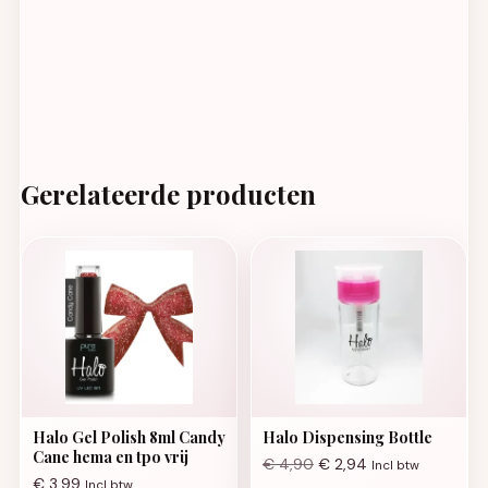
Gerelateerde producten
Halo Gel Polish 8ml Candy
Halo Dispensing Bottle
Cane hema en tpo vrij
€
4,90
€
2,94
Incl btw
€
3,99
Incl btw