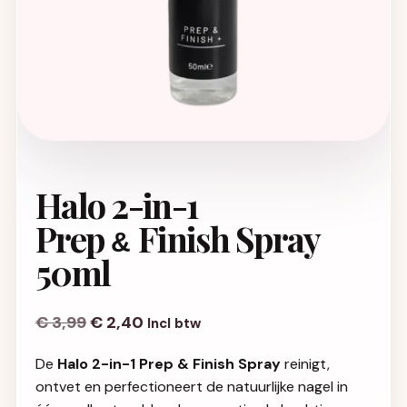
Halo 2-in-1
Prep
Finish Spray
&
50ml
€
3,99
€
2,40
Incl btw
De
Halo 2-in-1 Prep & Finish Spray
reinigt,
ontvet en perfectioneert de natuurlijke nagel in