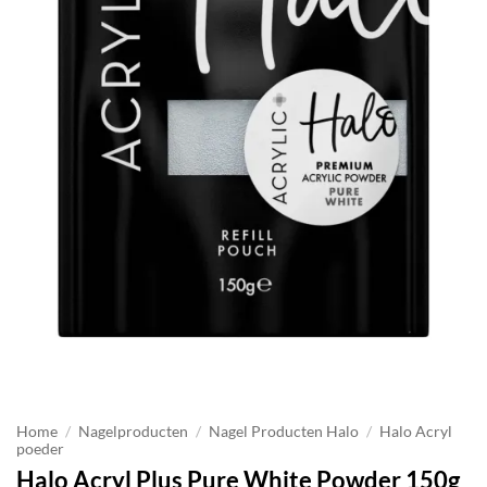
Home
/
Nagelproducten
/
Nagel Producten Halo
/
Halo Acryl
poeder
Halo Acryl Plus Pure White Powder 150g