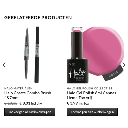
GERELATEERDE PRODUCTEN
HALO MATERIALEN
HALO GEL POLISH COLLECTIES
Halo Create Combo Brush
Halo Gel Polish 8ml Cannes
4&7mm
Hema-Tpo vrij
€
13,35
€
8,01
€
3,99
Incl btw
Incl btw
Toevoegen aan winkelwagen
Toevoegen aan winkelwagen