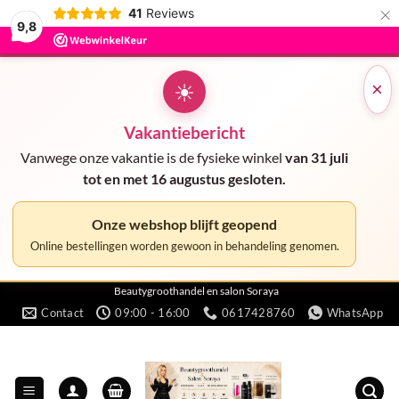
×
41
Reviews
9,8
☀
×
Vakantiebericht
Vanwege onze vakantie is de fysieke winkel
van 31 juli
tot en met 16 augustus gesloten.
Onze webshop blijft geopend
Online bestellingen worden gewoon in behandeling genomen.
Ga
Beautygroothandel en salon Soraya
Contact
09:00 - 16:00
0617428760
WhatsApp
naar
inhoud