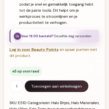
zodat je snel en gemakkelijk toegang hebt
tot de juiste tools. Dit helpt om je
werkproces te stroomlijnen en je
productiviteit te verhogen.
Voor 16:00 besteld?
Dezelfde dag verzonden.
Log in voor Beauty Points
en spaar punten met
dit product.
5 op voorraad
Halo E-File Drill Bit Wallet aantal
Toevoegen aan winkelwagen
SKU:
E510
Categorieën:
Halo Bitjes
,
Halo Materialen
,
Halo Vijlen
,
Sale
Tags:
beautygroothandelsoraya
,