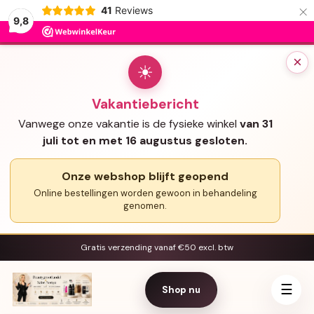
×
41
Reviews
9,8
×
☀
Vakantiebericht
Vanwege onze vakantie is de fysieke winkel
van 31
juli tot en met 16 augustus gesloten.
Onze webshop blijft geopend
Online bestellingen worden gewoon in behandeling
genomen.
Gratis verzending vanaf €50 excl. btw
☰
Shop nu