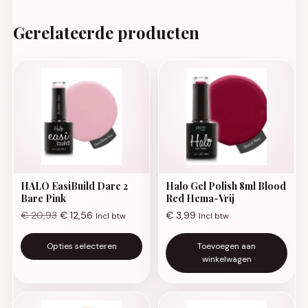
Gerelateerde producten
HALO EasiBuild Dare 2
Halo Gel Polish 8ml Blood
Bare Pink
Red Hema-Vrij
€
20,93
€
12,56
€
3,99
Incl btw
Incl btw
Dit product heeft meerdere va
Opties selecteren
Toevoegen aan
winkelwagen