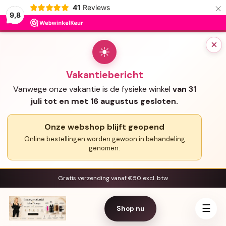
×
41
Reviews
9,8
×
☀
Vakantiebericht
Vanwege onze vakantie is de fysieke winkel
van 31
juli tot en met 16 augustus gesloten.
Onze webshop blijft geopend
Online bestellingen worden gewoon in behandeling
genomen.
Gratis verzending vanaf €50 excl. btw
☰
Shop nu