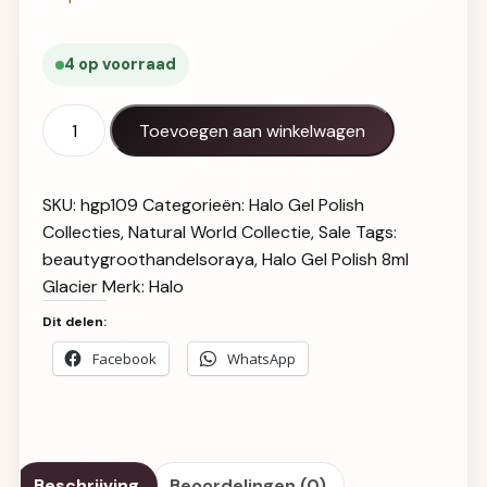
4 op voorraad
Halo Gel Polish 8ml Glacier Hema-Vrij aantal
Toevoegen aan winkelwagen
SKU:
hgp109
Categorieën:
Halo Gel Polish
Collecties
,
Natural World Collectie
,
Sale
Tags:
beautygroothandelsoraya
,
Halo Gel Polish 8ml
Glacier
Merk:
Halo
Dit delen:
Facebook
WhatsApp
Beschrijving
Beoordelingen (0)