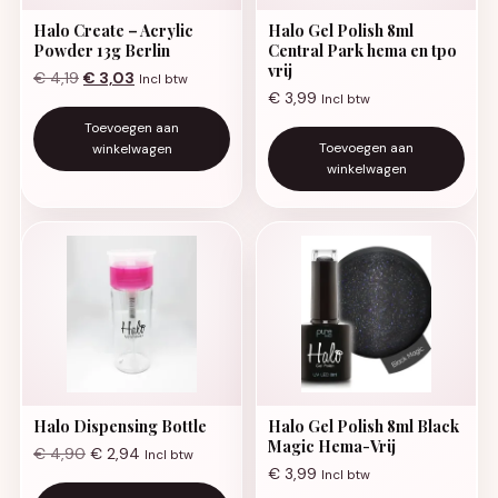
Halo Create – Acrylic
Halo Gel Polish 8ml
Powder 13g Berlin
Central Park hema en tpo
vrij
Oorspronkelijke prijs was: € 4,19.
Huidige prijs is: € 3,03.
€
4,19
€
3,03
Incl btw
€
3,99
Incl btw
Toevoegen aan
Toevoegen aan
winkelwagen
winkelwagen
Halo Dispensing Bottle
Halo Gel Polish 8ml Black
Magic Hema-Vrij
€
4,90
€
2,94
Incl btw
€
3,99
Incl btw