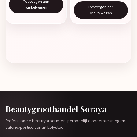
Toevoegen aan
Toevoegen aan
winkelwagen
winkelwagen
Beautygroothandel Soraya
Professionele beautyproducten, persoonlijke ondersteuning en
salonexpertise vanuit Lelystad.