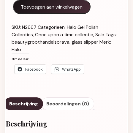
Halo Gel Polish 8ml Glass Slipper cat-eye Hema-Vrij aant
Toevoegen aan winkelwagen
SKU:
N2667
Categorieën:
Halo Gel Polish
Collecties
,
Once upon a time collectie
,
Sale
Tags:
beautygroothandelsoraya
,
glass slipper
Merk:
Halo
Dit delen:
Facebook
WhatsApp
Beschrijving
Beoordelingen (0)
Beschrijving