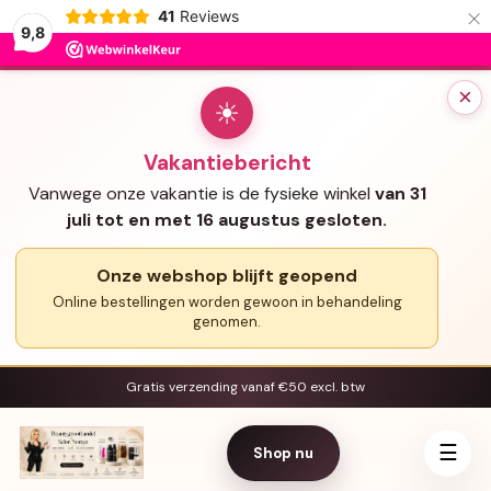
×
41
Reviews
9,8
×
☀
Vakantiebericht
Vanwege onze vakantie is de fysieke winkel
van 31
juli tot en met 16 augustus gesloten.
Onze webshop blijft geopend
Online bestellingen worden gewoon in behandeling
genomen.
Gratis verzending vanaf €50 excl. btw
☰
Shop nu