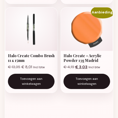
Aanbieding!
Halo Create Combo Brush
Halo Create – Acrylic
11
15mm
Powder 13g Madrid
&
Oorspronkelijke prijs was:
Huidige prijs is: €
€
13,35
€
8,01
€
4,19
€
3,03
Incl btw
Incl btw
Toevoegen aan
Toevoegen aan
winkelwagen
winkelwagen