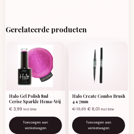
Gerelateerde producten
Halo Gel Polish 8ml
Halo Create Combo Brush
Cerise Sparkle Hema-Vrij
4
7mm
&
€
3,99
€
13,35
€
8,01
Incl btw
Incl btw
Toevoegen aan
Toevoegen aan
winkelwagen
winkelwagen