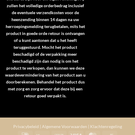
zullen het volledige orderbedrag inclusief
de eventuele verzendkosten voor de
heenzending binnen 14 dagen na uw
herroepingsmelding terugbetalen, mits het
product in goede orde retour is ontvangen
of u kunt aantonen dat u het heeft
teruggestuurd. Mocht het product
beschadigd of de verpakking meer
beschadigd zijn dan nodig is om het
product te verkopen, dan kunnen we deze
waardevermindering van het product aan u
doorberekenen. Behandel het product dus
met zorg en zorg ervoor dat deze bij een
retour goed verpakt is.
Privacybeleid
|
Algemene Voorwaarden
|
Klachtenregeling
IDeal
Klarna
Cash
Visa
MasterCard
Mollie