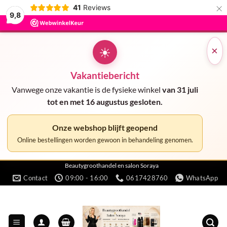
×
41
Reviews
9,8
☀
×
Vakantiebericht
Vanwege onze vakantie is de fysieke winkel
van 31 juli
tot en met 16 augustus gesloten.
Onze webshop blijft geopend
Online bestellingen worden gewoon in behandeling genomen.
Ga
Beautygroothandel en salon Soraya
Contact
09:00 - 16:00
0617428760
WhatsApp
naar
inhoud