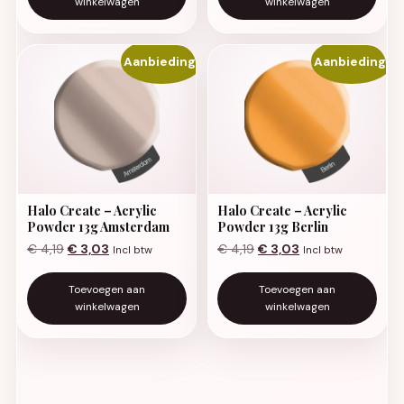
winkelwagen
winkelwagen
Aanbieding!
Aanbieding!
Halo Create – Acrylic
Halo Create – Acrylic
Powder 13g Amsterdam
Powder 13g Berlin
Oorspronkelijke prijs was: € 4,19.
Huidige prijs is: € 3,03.
Oorspronkelijke prijs was:
Huidige prijs is: €
€
4,19
€
3,03
€
4,19
€
3,03
Incl btw
Incl btw
Toevoegen aan
Toevoegen aan
winkelwagen
winkelwagen