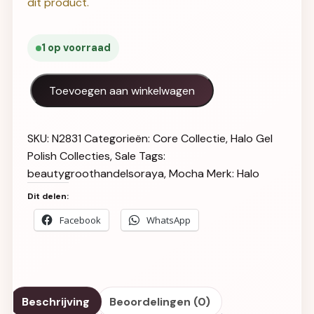
dit product.
1 op voorraad
Halo Gel Polish 8ml Mocha Hema-Vrij aantal
Toevoegen aan winkelwagen
SKU:
N2831
Categorieën:
Core Collectie
,
Halo Gel
Polish Collecties
,
Sale
Tags:
beautygroothandelsoraya
,
Mocha
Merk:
Halo
Dit delen:
Facebook
WhatsApp
Beschrijving
Beoordelingen (0)