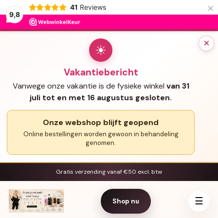
×
41
Reviews
9,8
×
☀
Vakantiebericht
Vanwege onze vakantie is de fysieke winkel
van 31
juli tot en met 16 augustus gesloten.
Onze webshop blijft geopend
Online bestellingen worden gewoon in behandeling
genomen.
Gratis verzending vanaf €50 excl. btw
☰
Shop nu