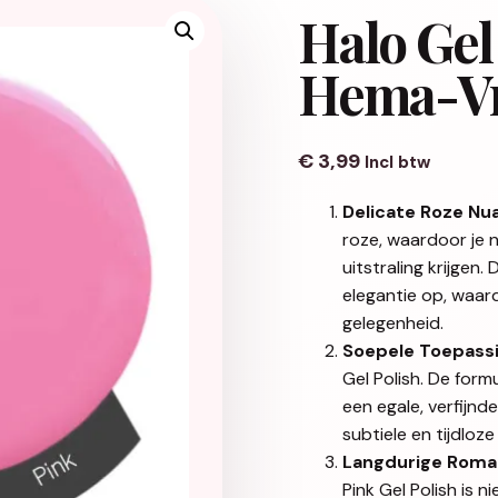
Halo Gel
Hema-Vr
€
3,99
Incl btw
Delicate Roze Nu
roze, waardoor je 
uitstraling krijgen
elegantie op, waard
gelegenheid.
Soepele Toepassi
Gel Polish. De form
een egale, verfijnd
subtiele en tijdloze 
Langdurige Roma
Pink Gel Polish is 