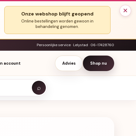
×
Onze webshop blijft geopend
Online bestellingen worden gewoon in
behandeling genomen.
Persoonlijke service · Lelystad · 06-17428760
jn account
Advies
Shop nu
⌕