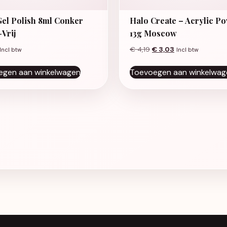
Gel Polish 8ml Conker
Halo Create – Acrylic P
Vrij
13g Moscow
Oorspronkelijke prijs w
Huidige prijs is:
€
4,19
€
3,03
Incl btw
Incl btw
egen aan winkelwagen
Toevoegen aan winkelwag