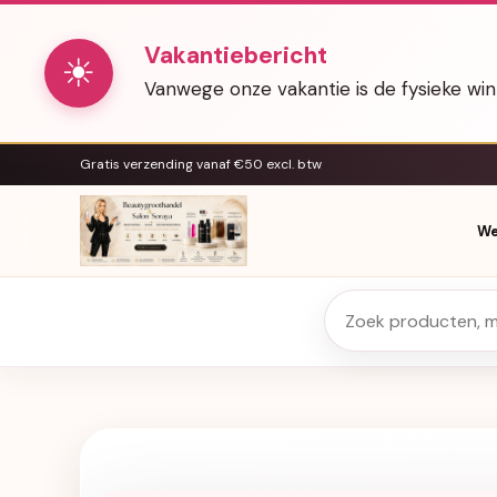
Vakantiebericht
☀
Vanwege onze vakantie is de fysieke wi
Gratis verzending vanaf €50 excl. btw
We