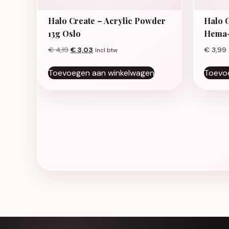
Halo Create – Acrylic Powder
Halo 
13g Oslo
Hema-
Oorspronkelijke prijs was: € 4,19.
Huidige prijs is: € 3,03.
€
4,19
€
3,03
€
3,99
Incl btw
Toevoegen aan winkelwagen
Toevo