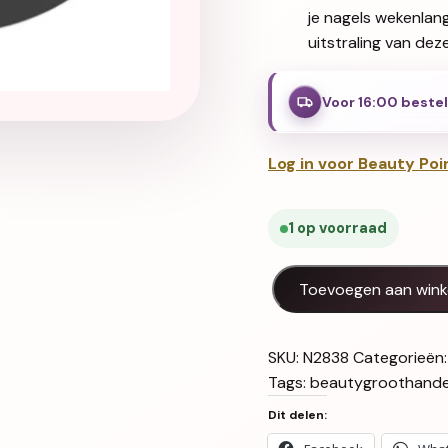
je nagels wekenlan
uitstraling van deze
Voor 16:00 beste
Log in voor Beauty Poi
1 op voorraad
Halo Gel Polish 8ml Pink 
Toevoegen aan win
SKU:
N2838
Categorieën
Tags:
beautygroothande
Dit delen: