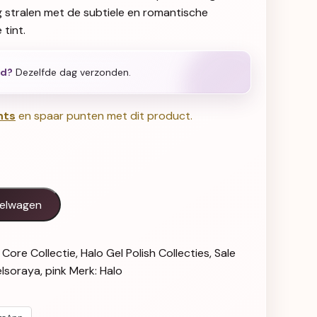
g stralen met de subtiele en romantische
 tint.
ld?
Dezelfde dag verzonden.
nts
en spaar punten met dit product.
Hema-Vrij aantal
kelwagen
:
Core Collectie
,
Halo Gel Polish Collecties
,
Sale
lsoraya
,
pink
Merk:
Halo