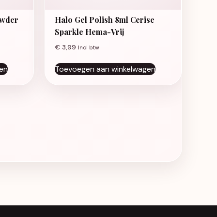
owder
Halo Gel Polish 8ml Cerise
Sparkle Hema-Vrij
as: € 4,19.
 € 3,03.
€
3,99
Incl btw
en
Toevoegen aan winkelwagen