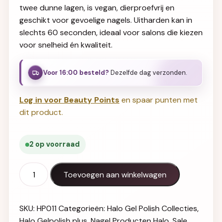
twee dunne lagen, is vegan, dierproefvrij en
geschikt voor gevoelige nagels. Uitharden kan in
slechts 60 seconden, ideaal voor salons die kiezen
voor snelheid én kwaliteit.
Voor 16:00 besteld?
Dezelfde dag verzonden.
Log in voor Beauty Points
en spaar punten met
dit product.
2 op voorraad
Halo Gel Polish Plus 12ml Naked aantal
Toevoegen aan winkelwagen
SKU:
HP011
Categorieën:
Halo Gel Polish Collecties
,
Halo Gelpolish plus
,
Nagel Producten Halo
,
Sale