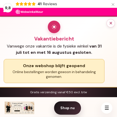
×
41
Reviews
9,8
×
☀
Vakantiebericht
Vanwege onze vakantie is de fysieke winkel
van 31
juli tot en met 16 augustus gesloten.
Onze webshop blijft geopend
Online bestellingen worden gewoon in behandeling
genomen.
Gratis verzending vanaf €50 excl. btw
☰
Shop nu