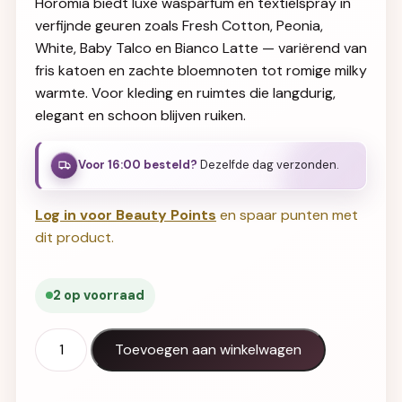
Horomia biedt luxe wasparfum en textielspray in
verfijnde geuren zoals Fresh Cotton, Peonia,
White, Baby Talco en Bianco Latte — variërend van
fris katoen en zachte bloemnoten tot romige milky
warmte. Voor kleding en ruimtes die langdurig,
elegant en schoon blijven ruiken.
Voor 16:00 besteld?
Dezelfde dag verzonden.
Log in voor Beauty Points
en spaar punten met
dit product.
2 op voorraad
Horomia wasparfum Bianco latte 250 aantal
Toevoegen aan winkelwagen