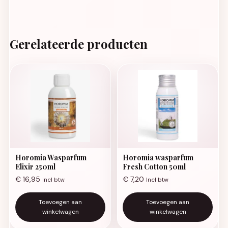
Gerelateerde producten
Horomia Wasparfum
Horomia wasparfum
Elixir 250ml
Fresh Cotton 50ml
€
16,95
€
7,20
Incl btw
Incl btw
Toevoegen aan
Toevoegen aan
winkelwagen
winkelwagen