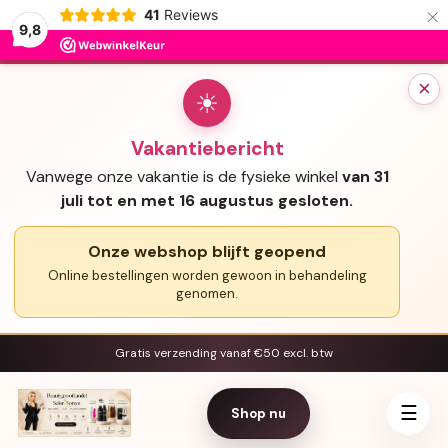
×
41
Reviews
9,8
×
☀
Vakantiebericht
Vanwege onze vakantie is de fysieke winkel
van 31
juli tot en met 16 augustus gesloten.
Onze webshop blijft geopend
Online bestellingen worden gewoon in behandeling
genomen.
Gratis verzending vanaf €50 excl. btw
☰
Shop nu