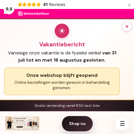
×
41
Reviews
9,8
×
☀
Vakantiebericht
Vanwege onze vakantie is de fysieke winkel
van 31
juli tot en met 16 augustus gesloten.
Onze webshop blijft geopend
Online bestellingen worden gewoon in behandeling
genomen.
Gratis verzending vanaf €50 excl. btw
☰
Shop nu