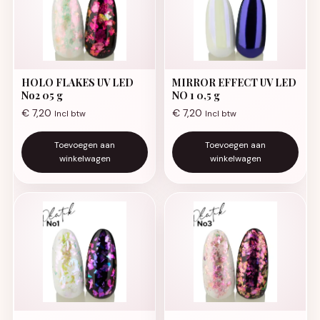
HOLO FLAKES UV LED
MIRROR EFFECT UV LED
No2 05 g
NO 1 0,5 g
€
7,20
€
7,20
Incl btw
Incl btw
Toevoegen aan
Toevoegen aan
winkelwagen
winkelwagen