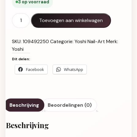
3 op voorraad
MIRROR EFFECT UV LED NO 2 0,5 g aantal
Toevoegen aan winkelwagen
SKU:
109492250
Categorie:
Yoshi Nail-Art
Merk:
Yoshi
Dit delen:
Facebook
WhatsApp
Beschrijving
Beoordelingen (0)
Beschrijving