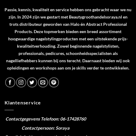
Passie, kennis, kwaliteit en service hebben ons gebracht waar we nu
zijn. In 2024 zijn we gestart met Beautygroothandelsoraya.nl en
trots distributeur geworden van
Halo
én
Abstract Professional
Products
. Deze topmerken bieden een breed assortiment
hoogwaardige nagelstylingproducten met een uitstekende prijs-
kwaliteitverhouding. Zowel beginnende nagelstylisten,
professionals, pedicures, schoonheidsspecialisten als
nagelliefhebbers kunnen bij ons terecht. Daarnaast bieden wij ook
opleidingen en workshops aan om je skills verder te ontwikkelen.
Klantenservice
Contactgegevens
Telefoon: 06-17428760
Contactpersoon: Soraya