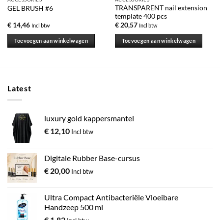
TRANSPARENT nail extension
GEL BRUSH #6
template 400 pcs
€
14,46
€
20,57
Incl btw
Incl btw
Toevoegen aan winkelwagen
Toevoegen aan winkelwagen
Latest
luxury gold kappersmantel
€
12,10
Incl btw
Digitale Rubber Base-cursus
€
20,00
Incl btw
Ultra Compact Antibacteriële Vloeibare
Handzeep 500 ml
€
1,82