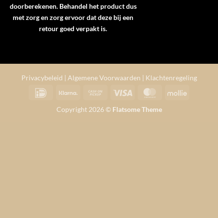
doorberekenen. Behandel het product dus
met zorg en zorg ervoor dat deze bij een
retour goed verpakt is.
Privacybeleid
|
Algemene Voorwaarden
|
Klachtenregeling
IDeal
Klarna
Cash
Visa
MasterCard
Mollie
on
Copyright 2026 ©
Flatsome Theme
Pickup