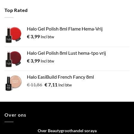
Top Rated
Halo Gel Polish 8ml Flame Hema-Vrij
€
3,99
Incl btw
Halo Gel Polish 8ml Lust hema-tpo vrij
€
3,99
Incl btw
Halo EasiBuild French Fancy 8ml
€
11,86
€
7,11
Incl btw
Over ons
Over Beautygroothandel soraya