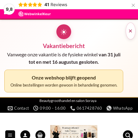
×
41
Reviews
9,8
☀
×
Vakantiebericht
Vanwege onze vakantie is de fysieke winkel
van 31 juli
tot en met 16 augustus gesloten.
Onze webshop blijft geopend
Online bestellingen worden gewoon in behandeling genomen.
Ga
Beautygroothandel en salon Soraya
Contact
09:00 - 16:00
0617428760
WhatsApp
naar
inhoud