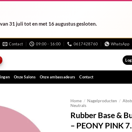
van 31 juli tot en met 16 augustus gesloten.
Contact
09:00 - 16:00
0617428760
WhatsApp
Log
ingen
Onze Salons
Onze ambassadeurs
Contact
Home
/
Nagelproducten
/
Abst
Neutrals
Rubber Base & B
– PEONY PINK 7