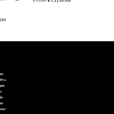
€
11,86
€
7,11
Incl btw
 (60
en
ft u
gen
n
de
en
tour