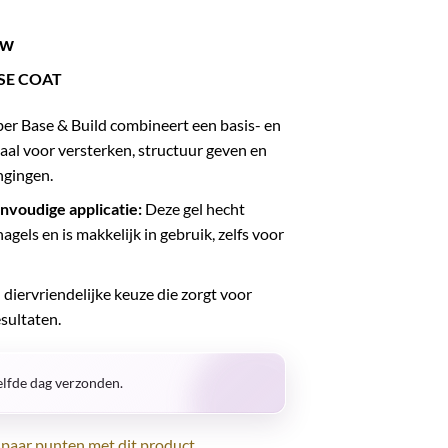
lijke
ige
tw
ASE COAT
1.
r Base & Build combineert een basis- en
aal voor versterken, structuur geven en
ngingen.
nvoudige applicatie:
Deze gel hecht
agels en is makkelijk in gebruik, zelfs voor
diervriendelijke keuze die zorgt voor
esultaten.
lfde dag verzonden.
paar punten met dit product.