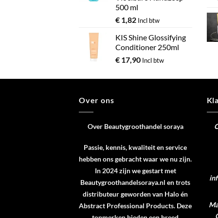
500 ml
€
1,82
Incl btw
KIS Shine Glossifying
Conditioner 250ml
€
17,90
Incl btw
Over ons
Kl
Over Beautygroothandel soraya
C
Passie, kennis, kwaliteit en service
hebben ons gebracht waar we nu zijn.
In 2024 zijn we gestart met
in
Beautygroothandelsoraya.nl en trots
distributeur geworden van
Halo
én
Ma 
Abstract Professional Products
. Deze
topmerken bieden een breed