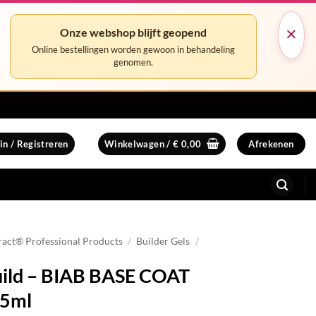
×
Onze webshop blijft geopend
Online bestellingen worden gewoon in behandeling
genomen.
in / Registreren
Winkelwagen /
€
0,00
Afrekenen
ract® Professional Products
/
Builder Gels
/
uild – BIAB BASE COAT
.5ml