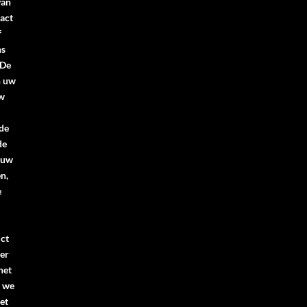
van
act
f
ns
.De
n uw
uw
 de
de
 uw
n,
e
ct
er
het
n we
et