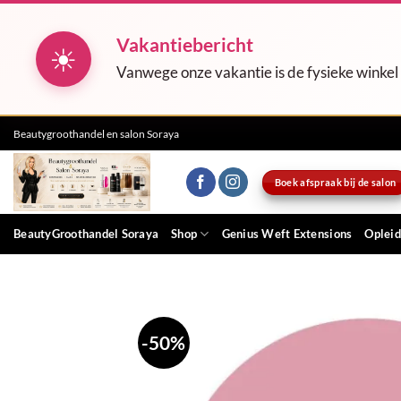
Vakantiebericht
☀
Vanwege onze vakantie is de fysieke winkel
Ga
Beautygroothandel en salon Soraya
naar
inhoud
Boek afspraak bij de salon
BeautyGroothandel Soraya
Shop
Genius Weft Extensions
Opleid
-50%