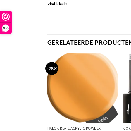
Vind ik leuk:
9,8
GERELATEERDE PRODUCTE
-28%
LECTIE
HALO CREATE ACRYLIC POWDER
COR