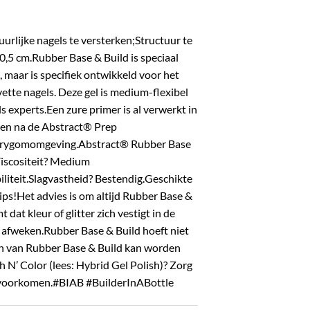
urlijke nagels te versterken;Structuur te
0,5 cm.Rubber Base & Build is speciaal
 maar is specifiek ontwikkeld voor het
tte nagels. Deze gel is medium-flexibel
 experts.Een zure primer is al verwerkt in
ken na de Abstract® Prep
 acrygomomgeving.Abstract® Rubber Base
Viscositeit? Medium
biliteit.Slagvastheid? Bestendig.Geschikte
ips!Het advies is om altijd Rubber Base &
at kleur of glitter zich vestigt in de
n afweken.Rubber Base & Build hoeft niet
ren van Rubber Base & Build kan worden
 N’ Color (lees: Hybrid Gel Polish)? Zorg
e voorkomen.#BIAB #BuilderInABottle