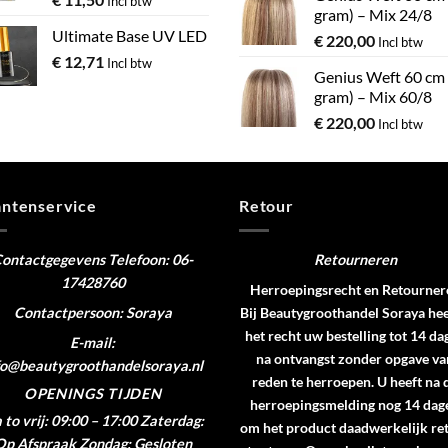
Incl btw
gram) – Mix 24/8
Ultimate Base UV LED
€
220,00
Incl btw
€
12,71
Incl btw
Genius Weft 60 cm
gram) – Mix 60/8
€
220,00
Incl btw
antenservice
Retour
ontactgegevens
Telefoon: 06-
Retourneren
17428760
Herroepingsrecht en Retourner
Contactpersoon: Soraya
Bij Beautygroothandel Soraya hee
het recht uw bestelling tot 14 da
E-mail:
na ontvangst zonder opgave va
fo@beautygroothandelsoraya.nl
reden te herroepen. U heeft na 
OPENINGS TIJDEN
herroepingsmelding nog 14 dag
to vrij: 09:00 – 17:00
Zaterdag:
om het product daadwerkelijk re
Op Afspraak
Zondag: Gesloten