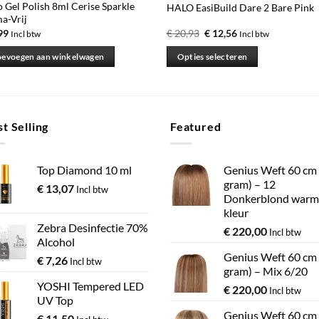
 Gel Polish 8ml Cerise Sparkle
HALO EasiBuild Dare 2 Bare Pink
a-Vrij
99
€
20,93
€
12,56
Incl btw
Incl btw
oevoegen aan winkelwagen
Opties selecteren
Dit
product
heeft
meerdere
t Selling
Featured
variaties.
Deze
Top Diamond 10 ml
Genius Weft 60 cm
optie
gram) – 12
€
13,07
kan
Incl btw
Donkerblond warm
gekozen
kleur
worden
Zebra Desinfectie 70%
€
220,00
Incl btw
op
Alcohol
de
Genius Weft 60 cm
€
7,26
Incl btw
gram) – Mix 6/20
productpagina
YOSHI Tempered LED
€
220,00
Incl btw
UV Top
Genius Weft 60 cm
€
11,50