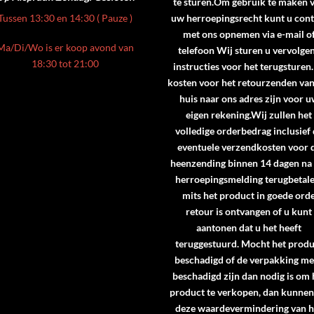
te sturen.Om gebruik te maken 
Tussen 13:30 en 14:30 ( Pauze )
uw herroepingsrecht kunt u cont
met ons opnemen via e-mail o
Ma/Di/Wo is er koop avond van
telefoon Wij sturen u vervolge
18:30 tot 21:00
instructies voor het terugsturen
kosten voor het retourzenden va
huis naar ons adres zijn voor 
eigen rekening.Wij zullen het
volledige orderbedrag inclusief
eventuele verzendkosten voor 
heenzending binnen 14 dagen na
herroepingsmelding terugbetale
mits het product in goede ord
retour is ontvangen of u kunt
aantonen dat u het heeft
teruggestuurd. Mocht het produ
beschadigd of de verpakking me
beschadigd zijn dan nodig is om 
product te verkopen, dan kunne
deze waardevermindering van h