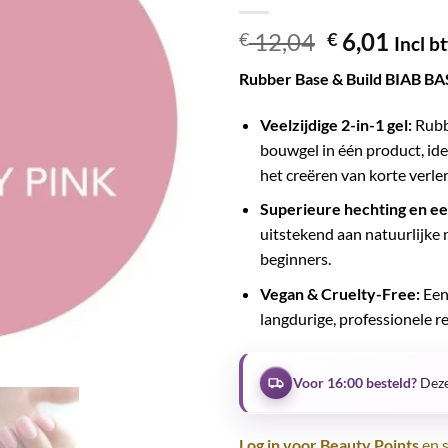
Oorspronke
Huid
12,04
6,01
€
€
Incl b
prijs
prijs
Rubber Base & Build BIAB B
was:
is:
€ 12,04.
€ 6,0
Veelzijdige 2-in-1 gel:
Rubbe
bouwgel in één product, ide
het creëren van korte verle
Superieure hechting en ee
uitstekend aan natuurlijke n
beginners.
Vegan & Cruelty-Free:
Een 
langdurige, professionele r
Voor 16:00 besteld?
Deze
Log in voor Beauty Points
en s