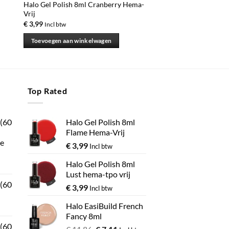
Halo Gel Polish 8ml Cranberry Hema-
Vrij
€
3,99
Incl btw
Toevoegen aan winkelwagen
Top Rated
 (60
Halo Gel Polish 8ml
Flame Hema-Vrij
e
€
3,99
Incl btw
Halo Gel Polish 8ml
Lust hema-tpo vrij
 (60
€
3,99
Incl btw
Halo EasiBuild French
Fancy 8ml
 (60