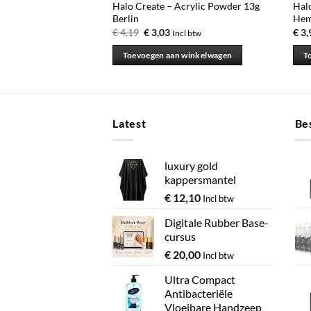
 8ml Black Magic
Halo Create – Acrylic Powder 13g
Halo
Berlin
Hem
Oorspronkelijke
Huidige
€
4,19
€
3,03
€
3,
Incl btw
prijs
prijs
was:
is:
 winkelwagen
Toevoegen aan winkelwagen
T
€ 4,19.
€ 3,03.
Latest
Bes
luxury gold
kappersmantel
€
12,10
Incl btw
Digitale Rubber Base-
cursus
€
20,00
Incl btw
Ultra Compact
Antibacteriële
Vloeibare Handzeep