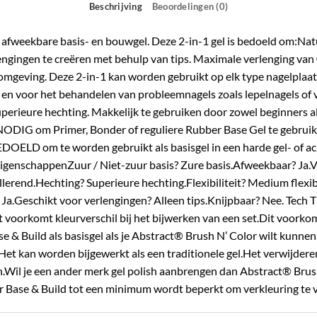
Beschrijving
Beoordelingen (0)
afweekbare basis- en bouwgel. Deze 2-in-1 gel is bedoeld om:Natu
engingen te creëren met behulp van tips. Maximale verlenging van 
 omgeving. Deze 2-in-1 kan worden gebruikt op elk type nagelplaat,
en voor het behandelen van probleemnagels zoals lepelnagels of ve
perieure hechting. Makkelijk te gebruiken door zowel beginners als
 NODIG om Primer, Bonder of reguliere Rubber Base Gel te gebrui
EDOELD om te worden gebruikt als basisgel in een harde gel- of
eigenschappenZuur / Niet-zuur basis? Zure basis.Afweekbaar? Ja.
ellerend.Hechting? Superieure hechting.Flexibiliteit? Medium flexi
a.Geschikt voor verlengingen? Alleen tips.Knijpbaar? Nee. Tech T
 voorkomt kleurverschil bij het bijwerken van een set.Dit voorkomt d
e & Build als basisgel als je Abstract® Brush N’ Color wilt kunne
 Het kan worden bijgewerkt als een traditionele gel.Het verwijde
en.Wil je een ander merk gel polish aanbrengen dan Abstract® Brush
ber Base & Build tot een minimum wordt beperkt om verkleuring t