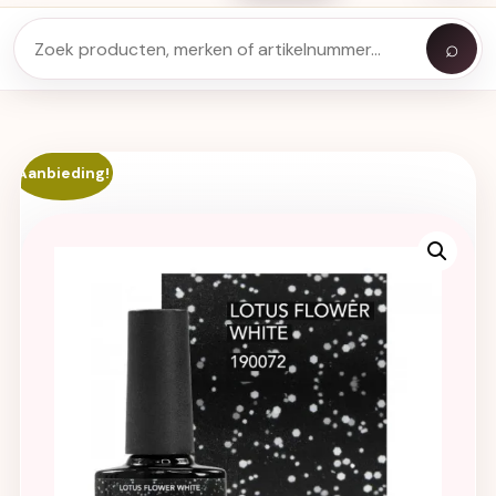
⌕
Aanbieding!