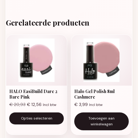
Gerelateerde producten
HALO EasiBuild Dare 2
Halo Gel Polish 8ml
Bare Pink
Cashmere
€
20,93
€
12,56
€
3,99
Incl btw
Incl btw
Dit product heeft meerdere va
Opties selecteren
Toevoegen aan
winkelwagen