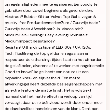
onregelmatigheden mee te egaliseren. Eenvoudig te
gebruiken door zowel beginners als gevorderden.
Abstract® Rubber Glitter Velvet Top Gel is vegan &
cruelty-free.ProductkenmerkenZure / Zuurvrije basis?
Zuurvrije basis.Afweekbaar? Ja. Viscositeit?
Medium.Self-Leveling? Easy leveling.Flexibiliteit?
Medium.Impact Resistance?
Resistant.Uithardingstijden? LED: 60s / UV: 120s.
Tech Tips!Breng de top gel dun en egaal aan en
respecteer de uithardingstijden. Laat na het uitharden
de gel afkoelen, alvorens af te werken met nagelriemolie.
Good to know!Elke gel heeft van nature uit een
bepaalde kras- en slijtvastheid. Een matte
afwerkingsgel heeft dezelfde basiseigenschappen, met
als extra feature de matte finish. Het is volstrekt
normaal dat het matte effect na verloop van tijd
vervaagt, daar deze beïnvloed wordt door onder meer
de dagdagelijkse handelingen van de klant. Denk aan