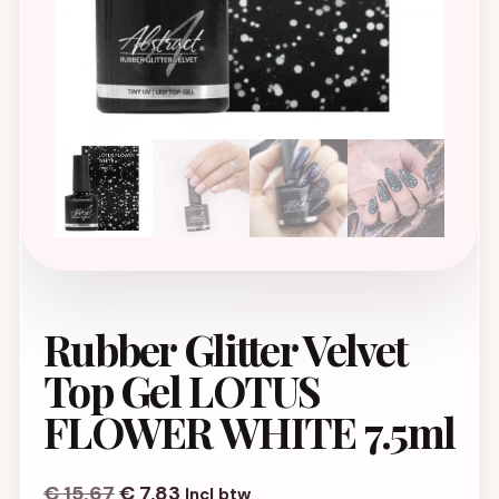
Rubber Glitter Velvet
Top Gel LOTUS
FLOWER WHITE 7.5ml
Oorspronkelijke prijs was: € 15,67.
Huidige prijs is: € 7,83.
€
15,67
€
7,83
Incl btw