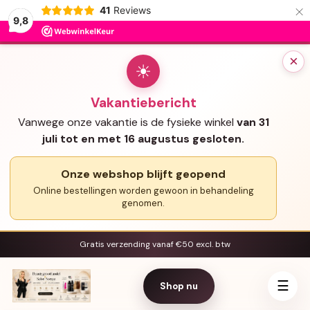
×
41
Reviews
9,8
×
☀
Vakantiebericht
Vanwege onze vakantie is de fysieke winkel
van 31
juli tot en met 16 augustus gesloten.
Onze webshop blijft geopend
Online bestellingen worden gewoon in behandeling
genomen.
Gratis verzending vanaf €50 excl. btw
☰
Shop nu