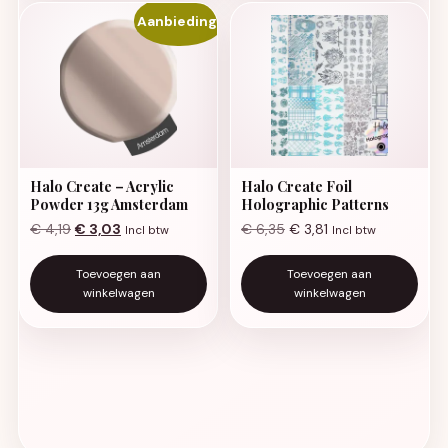
Aanbieding!
Halo Create – Acrylic
Halo Create Foil
Powder 13g Amsterdam
Holographic Patterns
Oorspronkelijke prijs was: € 4,19.
Huidige prijs is: € 3,03.
€
4,19
€
3,03
€
6,35
€
3,81
Incl btw
Incl btw
Toevoegen aan
Toevoegen aan
winkelwagen
winkelwagen