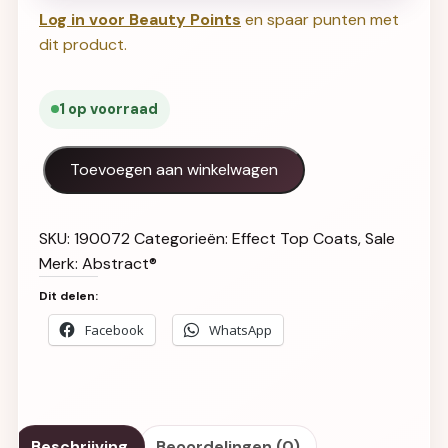
Log in voor Beauty Points
en spaar punten met
dit product.
1 op voorraad
Rubber Glitter Velvet Top Gel LOTUS FLOWER WHITE 7.5
Toevoegen aan winkelwagen
SKU:
190072
Categorieën:
Effect Top Coats
,
Sale
Merk:
Abstract®
Dit delen:
Facebook
WhatsApp
Beschrijving
Beoordelingen (0)