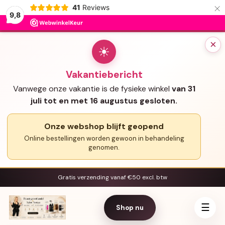
×
41
Reviews
9,8
×
☀
Vakantiebericht
Vanwege onze vakantie is de fysieke winkel
van 31
juli tot en met 16 augustus gesloten.
Onze webshop blijft geopend
Online bestellingen worden gewoon in behandeling
genomen.
Gratis verzending vanaf €50 excl. btw
☰
Shop nu