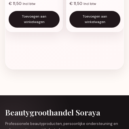
€
11,50
€
11,50
Incl btw
Incl btw
Toevoegen aan
Toevoegen aan
winkelwagen
winkelwagen
Beautygroothandel Soraya
Professionele beautyproducten, persoonlijke ondersteuning en