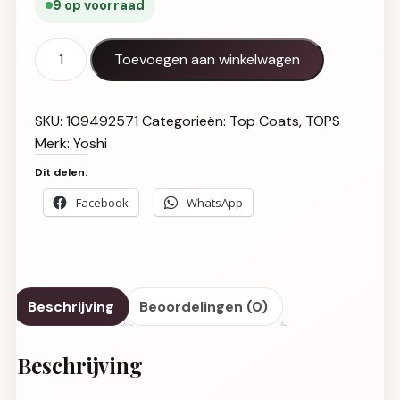
9 op voorraad
Top Blink Star Dust UV LED aantal
Toevoegen aan winkelwagen
SKU:
109492571
Categorieën:
Top Coats
,
TOPS
Merk:
Yoshi
Dit delen:
Facebook
WhatsApp
Beschrijving
Beoordelingen (0)
Beschrijving