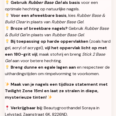
Gebruik
Rubber Base Gel
als basis
voor een
optimale hechting op natuurlijke nagels.
Voor een afweekbare basis
, kies
Rubber Base &
Build Clear
in plaats van
Rubber Base Gel
.
Broze of breekbare nagels?
Gebruik
Rubber Base
& Build Gel
in plaats van
Rubber Base Gel
.
Bij toepassing op harde oppervlakken
(zoals hard
gel, acryl of acrygel),
vijl het oppervlak licht op met
een 180-grit vijl
, maak stofvrij en breng
Stick 2 Base
Gel
aan voor betere hechting.
Breng dunne en egale lagen aan
en respecteer de
uithardingstijden om rimpelvorming te voorkomen.
Maak van je nagels een tijdloze statement met
Twilight Zone 15ml en laat ze stralen in diepe,
mysterieuze tinten!
Verkrijgbaar bij:
Beautygroothandel Soraya in
Lelystad, Zaanstraat 6K, 8226ND.