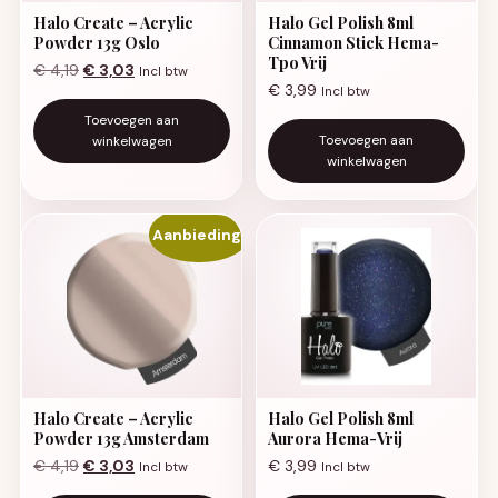
Halo Create – Acrylic
Halo Gel Polish 8ml
Powder 13g Oslo
Cinnamon Stick Hema-
Tpo Vrij
Oorspronkelijke prijs was: € 4,19.
Huidige prijs is: € 3,03.
€
4,19
€
3,03
Incl btw
€
3,99
Incl btw
Toevoegen aan
Toevoegen aan
winkelwagen
winkelwagen
Aanbieding!
Halo Create – Acrylic
Halo Gel Polish 8ml
Powder 13g Amsterdam
Aurora Hema-Vrij
Oorspronkelijke prijs was: € 4,19.
Huidige prijs is: € 3,03.
€
4,19
€
3,03
€
3,99
Incl btw
Incl btw