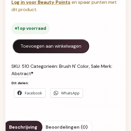
Log in voor Beauty Points
en spaar punten met
dit product.
1 op voorraad
Twilight Zone 15ml (Maximum Overdrive) aantal
Toevoegen aan winkelwagen
SKU:
510
Categorieën:
Brush N' Color
,
Sale
Merk:
Abstract®
Dit delen:
Facebook
WhatsApp
Beschrijving
Beoordelingen (0)