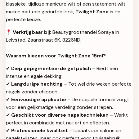
klassieke, tijdloze manicure wilt of een statement wilt
maken met een gedurfde look,
Twilight Zone
is de
perfecte keuze.
Verkrijgbaar bij:
Beautygroothandel Soraya in
Lelystad, Zaanstraat 6K, 8226ND.
Waarom kiezen voor Twilight Zone 15ml?
✔
Diep gepigmenteerde gel polish
– Biedt een
intense en egale dekking.
✔
Langdurige hechting
– Tot wel drie weken perfecte
nagels zonder chippen.
✔
Eenvoudige applicatie
– De soepele formule zorgt
voor een gelijkmatige verdeling zonder strepen.
✔
Geschikt voor diverse nageltechnieken
– Werkt
perfect in combinatie met nail art en effecten.
✔
Professionele kwaliteit
– Ideaal voor salons en
nagelstylisten, maar ook perfect voor thuisgebruik.