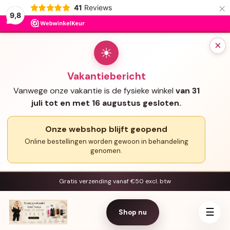
×
41
Reviews
9,8
×
☀
Vakantiebericht
Vanwege onze vakantie is de fysieke winkel
van 31
juli tot en met 16 augustus gesloten.
Onze webshop blijft geopend
Online bestellingen worden gewoon in behandeling
genomen.
Gratis verzending vanaf €50 excl. btw
☰
Shop nu