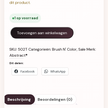
dit product.
1 op voorraad
Twist & Shout 7,5ml (Hot, Cool & Vicious) aantal
Toevoegen aan winkelwagen
SKU:
502T
Categorieën:
Brush N' Color
,
Sale
Merk:
Abstract®
Dit delen:
Facebook
WhatsApp
Beschrijving
Beoordelingen (0)