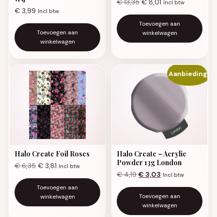
€
13,35
€
8,01
Incl btw
€
3,99
Incl btw
Toevoegen aan
Toevoegen aan
winkelwagen
winkelwagen
Aanbieding!
Halo Create Foil Roses
Halo Create – Acrylic
Powder 13g London
€
6,35
€
3,81
Incl btw
Oorspronkelijke prijs was:
Huidige prijs is: €
€
4,19
€
3,03
Incl btw
Toevoegen aan
Toevoegen aan
winkelwagen
winkelwagen