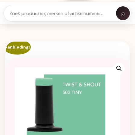
⌕
Aanbieding!