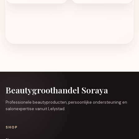
Beautygroothandel Soraya
Professionele beautyproducten, persoonlijke ondersteuning en
salonexpertise vanuit Lelystad.
SHOP