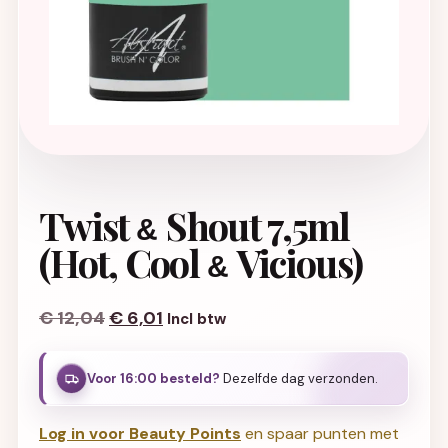
Twist
Shout 7,5ml
&
(Hot, Cool
Vicious)
&
Oorspronkelijke prijs was: € 12,04.
Huidige prijs is: € 6,01.
€
12,04
€
6,01
Incl btw
Voor 16:00 besteld?
Dezelfde dag verzonden.
Log in voor Beauty Points
en spaar punten met