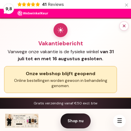
×
41
Reviews
9,8
×
☀
Vakantiebericht
Vanwege onze vakantie is de fysieke winkel
van 31
juli tot en met 16 augustus gesloten.
Onze webshop blijft geopend
Online bestellingen worden gewoon in behandeling
genomen.
Gratis verzending vanaf €50 excl. btw
☰
Shop nu