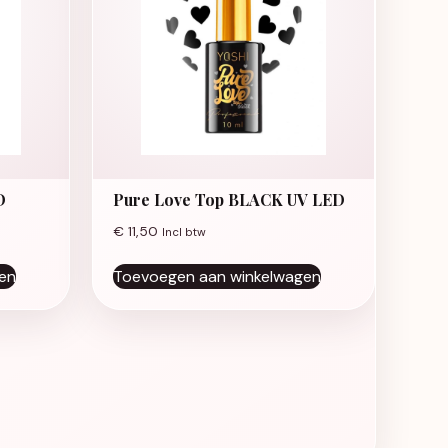
D
Pure Love Top BLACK UV LED
€
11,50
Incl btw
en
Toevoegen aan winkelwagen