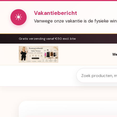
Vakantiebericht
☀
Vanwege onze vakantie is de fysieke wi
Gratis verzending vanaf €50 excl. btw
We