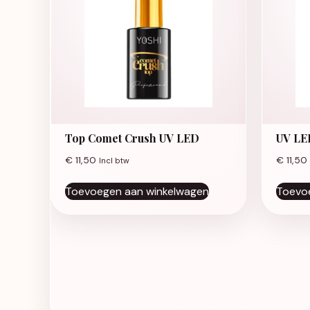
Top Comet Crush UV LED
UV LED
€
11,50
€
11,50
Incl btw
Toevoegen aan winkelwagen
Toevo