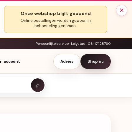
×
Onze webshop blijft geopend
Online bestellingen worden gewoon in
behandeling genomen.
Persoonlijke service · Lelystad · 06-17428760
jn account
Advies
Shop nu
⌕