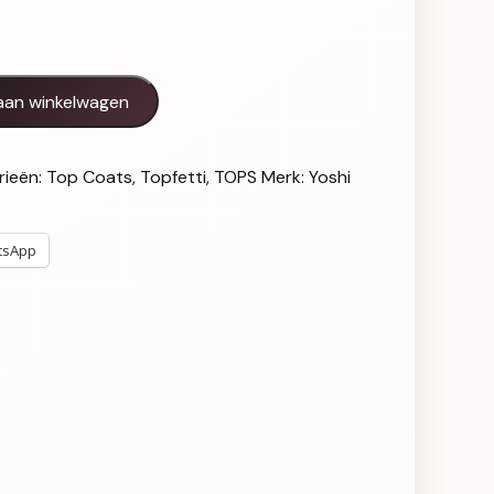
antal
aan winkelwagen
rieën:
Top Coats
,
Topfetti
,
TOPS
Merk:
Yoshi
tsApp