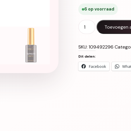
6 op voorraad
UV LED Topfetti Matte a
Toevoegen 
SKU:
109492296
Catego
Dit delen:
Facebook
Wha