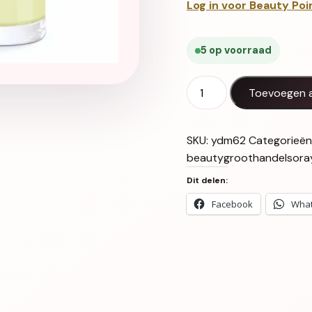
Log in voor Beauty Poi
5 op voorraad
Yodeyma Blue 15ml aanta
Toevoegen 
SKU:
ydm62
Categorieën
beautygroothandelsora
Dit delen:
Facebook
Wha