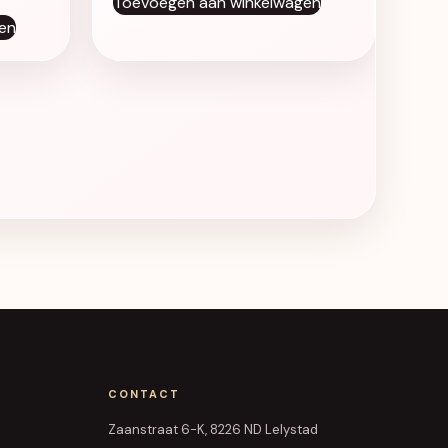
Toevoegen aan winkelwagen
en
CONTACT
Zaanstraat 6-K, 8226 ND Lelystad