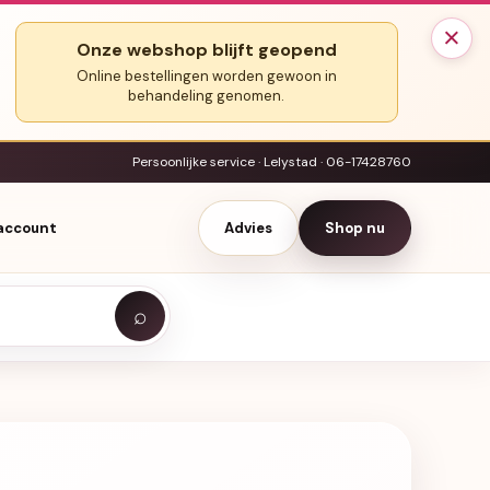
×
Onze webshop blijft geopend
Online bestellingen worden gewoon in
behandeling genomen.
Persoonlijke service · Lelystad · 06-17428760
 account
Advies
Shop nu
⌕