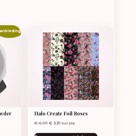
anbieding!
owder
Halo Create Foil Roses
€
6,35
€
3,81
Incl btw
as: € 4,19.
 € 3,03.