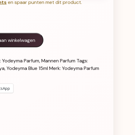
nts
en spaar punten met dit product.
l
aan winkelwagen
:
Yodeyma Parfum
,
Mannen Parfum
Tags:
ya
,
Yodeyma Blue 15ml
Merk:
Yodeyma Parfum
tsApp