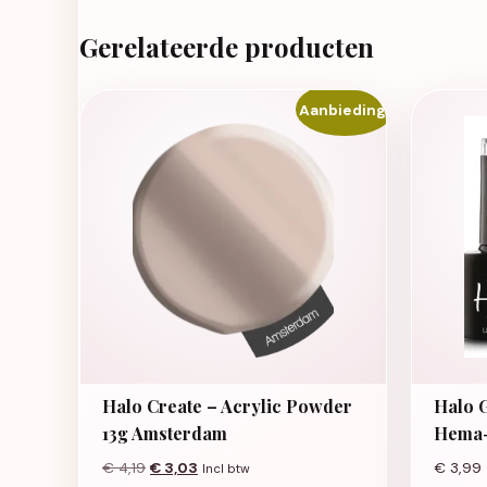
Gerelateerde producten
Aanbieding!
Halo Create – Acrylic Powder
Halo G
13g Amsterdam
Hema-
Oorspronkelijke prijs was: € 4,19.
Huidige prijs is: € 3,03.
€
4,19
€
3,03
€
3,99
Incl btw