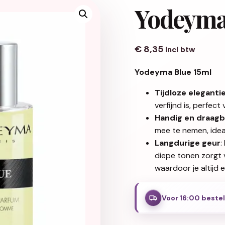
Yodeyma
€
8,35
Incl btw
Yodeyma Blue 15ml
Tijdloze eleganti
verfijnd is, perfect
Handig en draagb
mee te nemen, ideaa
Langdurige geur
:
diepe tonen zorgt 
waardoor je altijd 
Voor 16:00 beste