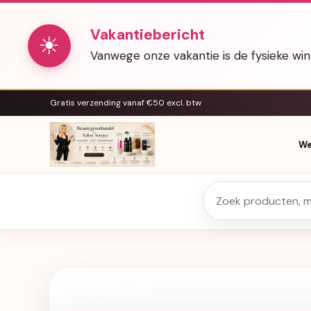
Vakantiebericht
☀
Vanwege onze vakantie is de fysieke wi
Gratis verzending vanaf €50 excl. btw
We