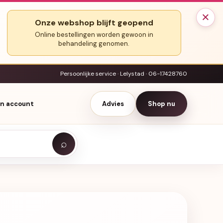
×
Onze webshop blijft geopend
Online bestellingen worden gewoon in
behandeling genomen.
Persoonlijke service · Lelystad · 06-17428760
jn account
Advies
Shop nu
⌕