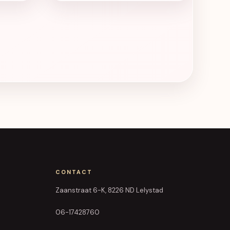
CONTACT
Zaanstraat 6-K, 8226 ND Lelystad
06-17428760