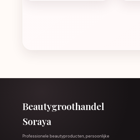
Beautygroothandel
Soraya
Professionele beautyproducten, persoonlijke