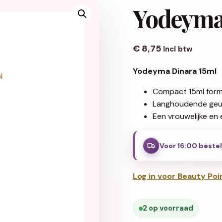
Yodeyma
€
8,75
Incl btw
Yodeyma Dinara 15ml
Compact 15ml forma
Langhoudende geur 
Een vrouwelijke en 
Voor 16:00 beste
Log in voor Beauty Poi
2 op voorraad