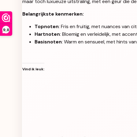
maar toch luxueuze uitstraling, met een geur die d
Belangrijkste kenmerken:
Topnoten
: Fris en fruitig, met nuances van 
9,8
Hartnoten
: Bloemig en verleidelijk, met accen
Basisnoten
: Warm en sensueel, met hints va
Vind ik leuk: