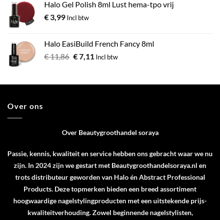
Halo Gel Polish 8ml Lust hema-tpo vrij
€
3,99
Incl btw
Halo EasiBuild French Fancy 8ml
€
11,86
€
7,11
Incl btw
Over ons
Over Beautygroothandel soraya
Passie, kennis, kwaliteit en service hebben ons gebracht waar we nu
zijn. In 2024 zijn we gestart met Beautygroothandelsoraya.nl en
trots distributeur geworden van
Halo
én
Abstract Professional
Products
. Deze topmerken bieden een breed assortiment
hoogwaardige nagelstylingproducten met een uitstekende prijs-
kwaliteitverhouding. Zowel beginnende nagelstylisten,