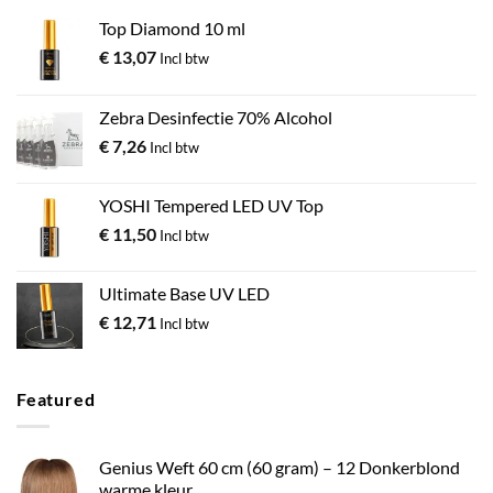
Top Diamond 10 ml
€
13,07
Incl btw
Zebra Desinfectie 70% Alcohol
€
7,26
Incl btw
YOSHI Tempered LED UV Top
€
11,50
Incl btw
Ultimate Base UV LED
€
12,71
Incl btw
Featured
Genius Weft 60 cm (60 gram) – 12 Donkerblond
warme kleur