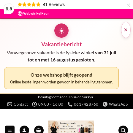
×
41
Reviews
9,8
☀
×
Vakantiebericht
Vanwege onze vakantie is de fysieke winkel
van 31 juli
tot en met 16 augustus gesloten.
Onze webshop blijft geopend
Online bestellingen worden gewoon in behandeling genomen.
Ga
Beautygroothandel en salon Soraya
Contact
09:00 - 16:00
0617428760
WhatsApp
naar
inhoud