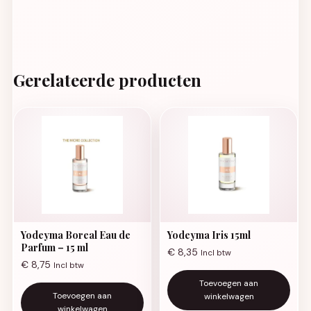
Gerelateerde producten
Yodeyma Boreal Eau de
Yodeyma Iris 15ml
Parfum – 15 ml
€
8,35
Incl btw
€
8,75
Incl btw
Toevoegen aan
Toevoegen aan
winkelwagen
winkelwagen