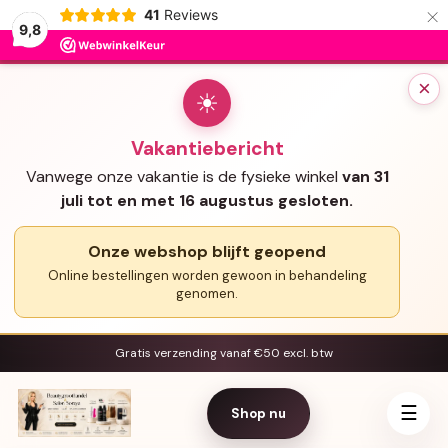
×
41
Reviews
9,8
×
☀
Vakantiebericht
Vanwege onze vakantie is de fysieke winkel
van 31
juli tot en met 16 augustus gesloten.
Onze webshop blijft geopend
Online bestellingen worden gewoon in behandeling
genomen.
Gratis verzending vanaf €50 excl. btw
☰
Shop nu