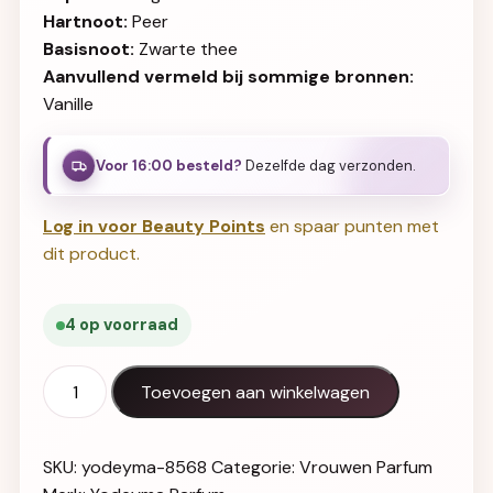
Hartnoot:
Peer
Basisnoot:
Zwarte thee
Aanvullend vermeld bij sommige bronnen:
Vanille
Voor 16:00 besteld?
Dezelfde dag verzonden.
Log in voor Beauty Points
en spaar punten met
dit product.
4 op voorraad
Yodeyma Lido 15ml aantal
Toevoegen aan winkelwagen
SKU:
yodeyma-8568
Categorie:
Vrouwen Parfum