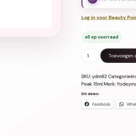
Log in voor Beauty Poi
5 op voorraad
Yodeyma Peak 15ml aant
Toevoegen 
SKU:
ydm82
Categorieën
Peak 15ml
Merk:
Yodeyma
Dit delen:
Facebook
Wha