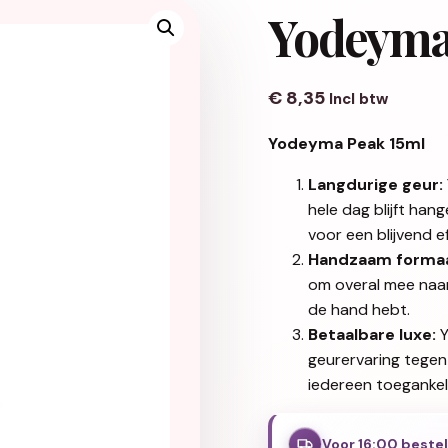
Yodeyma
€
8,35
Incl btw
Yodeyma Peak 15ml
Langdurige geur:
hele dag blijft han
voor een blijvend ef
Handzaam formaa
om overal mee naart
de hand hebt.
Betaalbare luxe:
Y
geurervaring tegen
iedereen toegankeli
Voor 16:00 beste