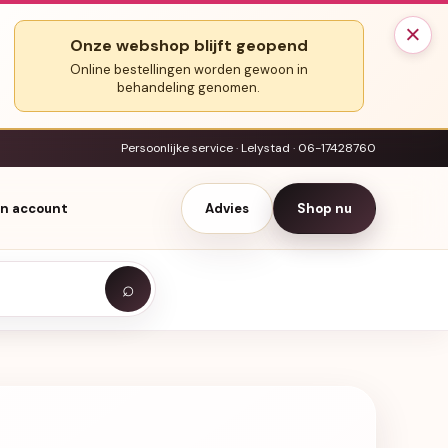
×
Onze webshop blijft geopend
Online bestellingen worden gewoon in
behandeling genomen.
Persoonlijke service · Lelystad · 06-17428760
jn account
Advies
Shop nu
⌕