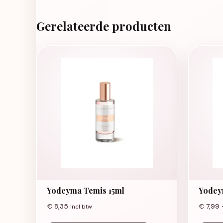
Gerelateerde producten
Yodeyma Temis 15ml
Yodey
€
8,35
€
7,99
Incl btw