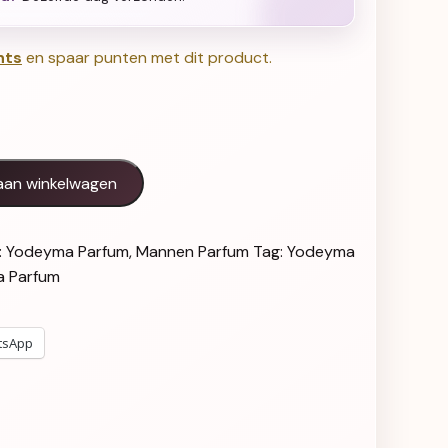
nts
en spaar punten met dit product.
al
aan winkelwagen
:
Yodeyma Parfum
,
Mannen Parfum
Tag:
Yodeyma
 Parfum
tsApp