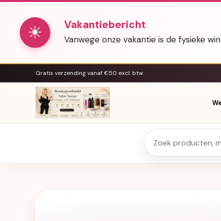
Vakantiebericht
☀
Vanwege onze vakantie is de fysieke wi
Gratis verzending vanaf €50 excl. btw
We