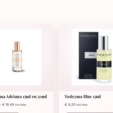
ma Adriana 15ml en 50ml
Yodeyma Blue 15ml
Prijsklasse: € 7,99 tot € 18,49
-
€
18,49
€
8,35
Incl btw
Incl btw
Dit product heeft meerdere variaties. Deze opti