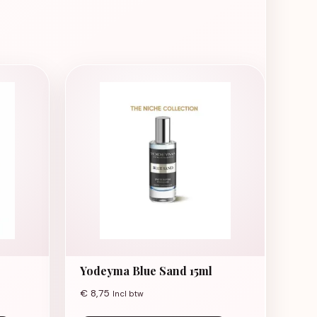
Yodeyma Blue Sand 15ml
€
8,75
Incl btw
e kan gekozen worden op de productpagina