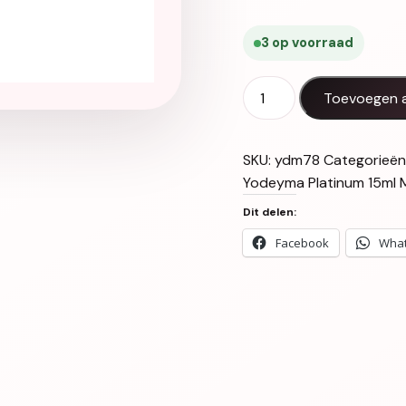
3 op voorraad
Yodeyma Platinum 15ml a
Toevoegen 
SKU:
ydm78
Categorieën
Yodeyma Platinum 15ml
Dit delen:
Facebook
Wha