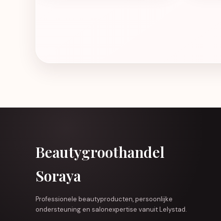
Beautygroothandel
Soraya
Professionele beautyproducten, persoonlijke
ondersteuning en salonexpertise vanuit Lelystad.