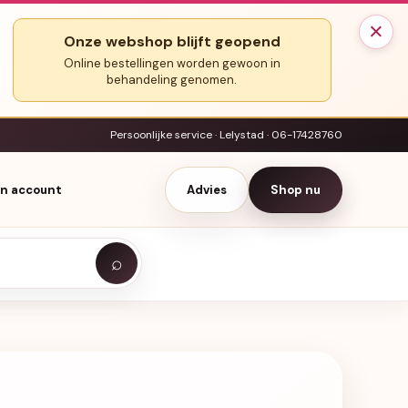
×
Onze webshop blijft geopend
Online bestellingen worden gewoon in
behandeling genomen.
Persoonlijke service · Lelystad · 06-17428760
jn account
Advies
Shop nu
⌕