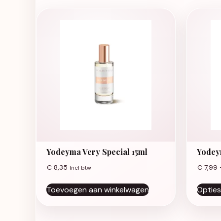
Yodeyma Very Special 15ml
Yodey
€
8,35
€
7,99
Incl btw
Toevoegen aan winkelwagen
Opties