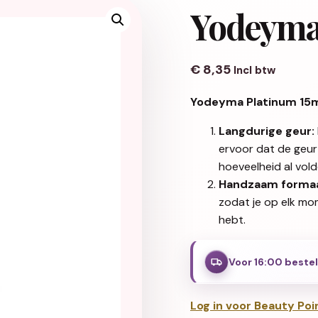
Yodeyma
€
8,35
Incl btw
Yodeyma Platinum 15
Langdurige geur:
ervoor dat de geur 
hoeveelheid al vold
Handzaam formaa
zodat je op elk mo
hebt.
Voor 16:00 beste
Log in voor Beauty Poi