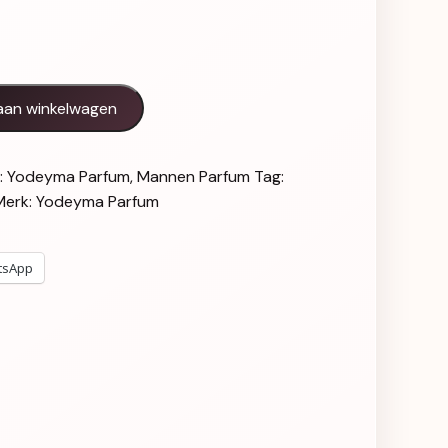
antal
aan winkelwagen
:
Yodeyma Parfum
,
Mannen Parfum
Tag:
Merk:
Yodeyma Parfum
tsApp