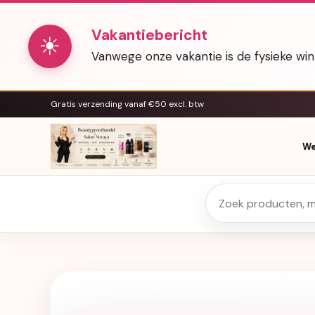
Vakantiebericht
☀
Vanwege onze vakantie is de fysieke wi
Gratis verzending vanaf €50 excl. btw
We