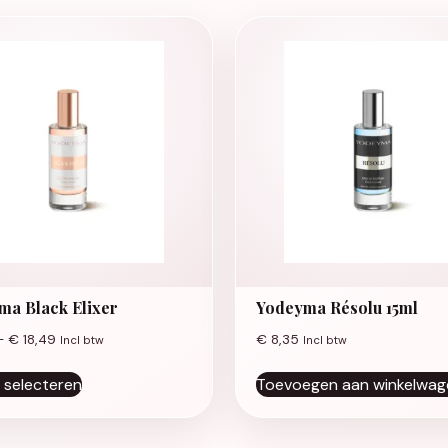
ma Black Elixer
Yodeyma Résolu 15ml
Prijsklasse: € 7,99 tot € 18,49
-
€
18,49
€
8,35
Incl btw
Incl btw
Dit product heeft meerdere variaties. Deze opti
 selecteren
Toevoegen aan winkelwag