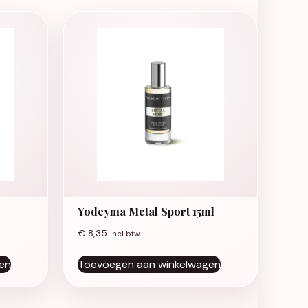
Yodeyma Metal Sport 15ml
€
8,35
Incl btw
e kan gekozen worden op de productpagina
en
Toevoegen aan winkelwagen