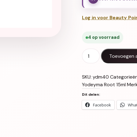
Log in voor Beauty Poi
4 op voorraad
Yodeyma Root 15ml aant
Toevoegen 
SKU:
ydm40
Categorieë
Yodeyma Root 15ml
Mer
Dit delen:
Facebook
Wha