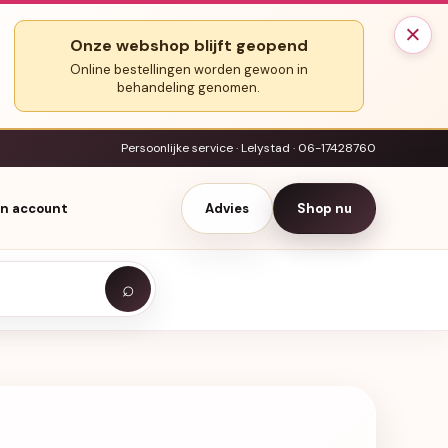
×
Onze webshop blijft geopend
Online bestellingen worden gewoon in
behandeling genomen.
Persoonlijke service · Lelystad · 06-17428760
jn account
Advies
Shop nu
⌕