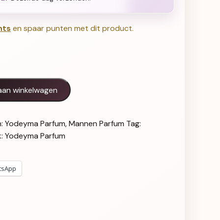
nts
en spaar punten met dit product.
al
aan winkelwagen
n:
Yodeyma Parfum
,
Mannen Parfum
Tag:
k:
Yodeyma Parfum
tsApp