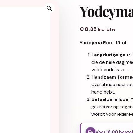
Yodeyma
€
8,35
Incl btw
Yodeyma Root 15ml
Langdurige geur:
die de hele dag me
voldoende is voor e
Handzaam formaa
overal mee naartoe 
hand hebt.
Betaalbare luxe:
Y
geurervaring tegen 
wordt voor iederee
Voor 16:00 beste