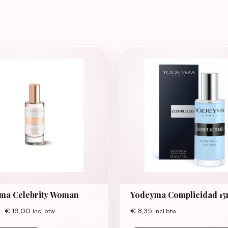
ma Celebrity Woman
Yodeyma Complicidad 15
Prijsklasse: € 8,35 tot € 19,00
-
€
19,00
€
8,35
Incl btw
Incl btw
Dit product heeft meerdere variaties. Deze opti