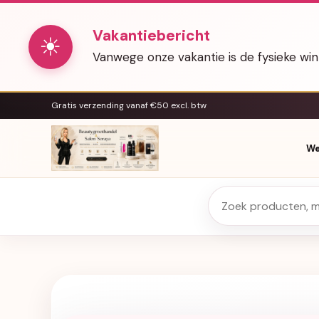
Vakantiebericht
☀
Vanwege onze vakantie is de fysieke wi
Gratis verzending vanaf €50 excl. btw
We