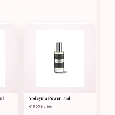
ml
Yodeyma Power 15ml
€
8,35
Incl btw
e kan gekozen worden op de productpagina