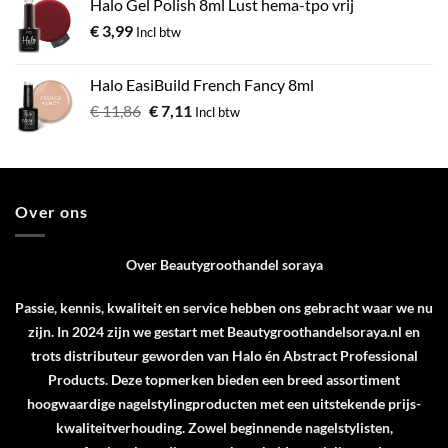
Halo Gel Polish 8ml Lust hema-tpo vrij
€
3,99
Incl btw
Halo EasiBuild French Fancy 8ml
€
11,86
€
7,11
Incl btw
Over ons
Over Beautygroothandel soraya
Passie, kennis, kwaliteit en service hebben ons gebracht waar we nu
zijn. In 2024 zijn we gestart met Beautygroothandelsoraya.nl en
trots distributeur geworden van
Halo
én
Abstract Professional
Products
. Deze topmerken bieden een breed assortiment
hoogwaardige nagelstylingproducten met een uitstekende prijs-
kwaliteitverhouding. Zowel beginnende nagelstylisten,