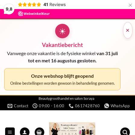
×
41
Reviews
9,8
☀
×
Vakantiebericht
Vanwege onze vakantie is de fysieke winkel
van 31 juli
tot en met 16 augustus gesloten.
Onze webshop blijft geopend
Online bestellingen worden gewoon in behandeling genomen.
Ga
Beautygroothandel en salon Soraya
Contact
09:00 - 16:00
0617428760
WhatsApp
naar
inhoud