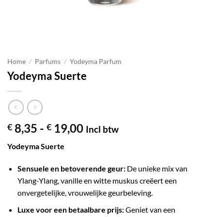
Home
/
Parfums
/
Yodeyma Parfum
Yodeyma Suerte
Prijsklasse:
8,35
-
19,00
€
€
Incl btw
€ 8,35
Yodeyma Suerte
tot
€ 19,00
Sensuele en betoverende geur:
De unieke mix van
Ylang-Ylang, vanille en witte muskus creëert een
onvergetelijke, vrouwelijke geurbeleving.
Luxe voor een betaalbare prijs:
Geniet van een